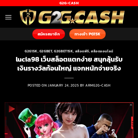
Skip
G2G-CASH
to
content
สมัครสมาชิก
ทางเข้า PG15K
G2G15K
,
G2GBET
,
G2GBET15K
,
สล็อตพีจี
,
สล็อตออนไลน์
lucia98 เว็บสล็อตแตกง่าย สนุกลุ้นรับ
เงินรางวัลก้อนใหญ่ แจกหนักจ่ายจริง
POSTED ON
JANUARY 24, 2025
BY
ARMG2G-CASH