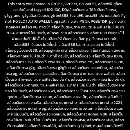
This entry was posted in
G2G15K
,
G2Gbet
,
G2Gbet15k
,
สล็อตพีจี
,
สล็อต
ออนไลน์
and tagged
10รับ100
,
123สล็อตเว็บตรง
,
789สล็อตเว็บตรง
,
g2ggrand
,
g2gสล็อตเว็บตรง
,
gtrbet888
,
lucia98
,
lucia98 ไม่ผ่านเอเย่นต์
,
Pg
slot
,
PG SLOT AUTO WALLET
,
pg slot ทางเข้า
,
PG15k
,
PGBET15K
,
pgทางเข้า
,
ทดลองเล่นสล็อต PG
,
ทางเข้า สล็อตเว็บตรง
,
ฝาก ถอน true wallet ไม่มี ขั้น ต่ํา
2024
,
สมัครฟรี ไม่มีขั้นต่ำ
,
สมัครสมาชิก สล็อตเว็บตรง
,
สล็อต 888 เว็บตรง ไม่
ผ่านเอเย่นต์ ไม่มี ขั้นต่ำ
,
สล็อต PG เว็บตรง
,
สล็อต pg เว็บตรง แตกหนัก
,
สล็อต888 เว็บตรง ไม่มีขั้นต่ำ
,
สล็อต888 โอน ผ่าน วอ เลท ไม่มีขั้นต่ํา
,
สล็อตpgเว็บตรง888
,
สล็อตpgใหม่ล่าสุด
,
สล็อตทดลอง
,
สล็อตทุนน้อย แตกง่าย
,
สล็อตฝากถอน ไม่มี ขั้นต่ำ 1 บาทก็ ถอนได้
,
สล็อตเว็บตรง
,
สล็อตเว็บตรง 100%
,
สล็อตเว็บตรง 168
,
สล็อตเว็บตรง 1688
,
สล็อตเว็บตรง 789
,
สล็อตเว็บตรง 888
,
สล็อตเว็บตรง g2g
,
สล็อตเว็บตรง g2g1bet สล็อตเว็บตรง ยอดนิยม
,
สล็อตเว็บ
ตรง pg
,
สล็อตเว็บตรง ทรูวอลเล็ต
,
สล็อตเว็บตรง ฝาก-ถอน true wallet
,
สล็อต
เว็บตรง ฝาก-ถอน true wallet ไม่มี ขั้น ต่ํา
,
สล็อตเว็บตรง ฝาก-ถอน ไม่มี ขั้น ต่ํา
,
สล็อตเว็บตรง ฝากถอน true wallet ไม่มี ธนาคาร ไม่มี ขั้น ต่ํา
,
สล็อตเว็บตรง ฝาก
ถอน ไม่มีขั้นต่ำ
,
สล็อตเว็บตรง ฟรี
,
สล็อตเว็บตรง มี ใบรับรอง
,
สล็อตเว็บตรง รวม
ทุกค่าย
,
สล็อตเว็บตรง วอ เลท
,
สล็อตเว็บตรง วอลเล็ต
,
สล็อตเว็บตรง อันดับ 1
,
สล็อตเว็บตรง แจกจริง
,
สล็อตเว็บตรง แตกง่าย
,
สล็อตเว็บตรง แตกง่าย 2024
,
สล็อตเว็บตรง แตกง่าย pg
,
สล็อตเว็บตรง แตกง่าย วอ เลท
,
สล็อตเว็บตรง แตก
ง่าย ไม่มีขั้นต่ำ
,
สล็อตเว็บตรง แตกหนัก
,
สล็อตเว็บตรง แตกหนัก 88
,
สล็อตเว็บ
ตรง ไม่ผ่านเอเย่นต์ ไม่มี ขั้นต่ำ 168
,
สล็อตเว็บตรง15K
,
สล็อตเว็บตรง168
,
สล็อต
เว็บตรง1688
,
สล็อตเว็บตรง888
,
สล็อตเว็บตรงg2g1bet
,
เกมสล็อตเครดิตฟรี