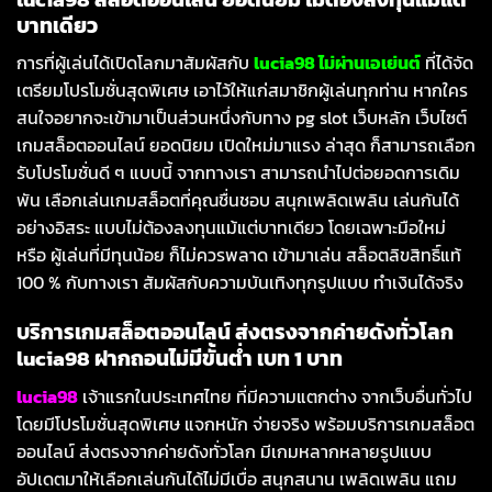
บาทเดียว
การที่ผู้เล่นได้เปิดโลกมาสัมผัสกับ
lucia98 ไม่ผ่านเอเย่นต์
ที่ได้จัด
เตรียมโปรโมชั่นสุดพิเศษ เอาไว้ให้แก่สมาชิกผู้เล่นทุกท่าน หากใคร
สนใจอยากจะเข้ามาเป็นส่วนหนึ่งกับทาง pg slot เว็บหลัก เว็บไซต์
เกมสล็อตออนไลน์ ยอดนิยม เปิดใหม่มาแรง ล่าสุด ก็สามารถเลือก
รับโปรโมชั่นดี ๆ แบบนี้ จากทางเรา สามารถนำไปต่อยอดการเดิม
พัน เลือกเล่นเกมสล็อตที่คุณชื่นชอบ สนุกเพลิดเพลิน เล่นกันได้
อย่างอิสระ แบบไม่ต้องลงทุนแม้แต่บาทเดียว โดยเฉพาะมือใหม่
หรือ ผู้เล่นที่มีทุนน้อย ก็ไม่ควรพลาด เข้ามาเล่น สล็อตลิขสิทธิ์แท้
100 % กับทางเรา สัมผัสกับความบันเทิงทุกรูปแบบ ทำเงินได้จริง
บริการเกมสล็อตออนไลน์ ส่งตรงจากค่ายดังทั่วโลก
lucia98 ฝากถอนไม่มีขั้นต่ำ เบท 1 บาท
lucia98
เจ้าแรกในประเทศไทย ที่มีความแตกต่าง จากเว็บอื่นทั่วไป
โดยมีโปรโมชั่นสุดพิเศษ แจกหนัก จ่ายจริง พร้อมบริการเกมสล็อต
ออนไลน์ ส่งตรงจากค่ายดังทั่วโลก มีเกมหลากหลายรูปแบบ
อัปเดตมาให้เลือกเล่นกันได้ไม่มีเบื่อ สนุกสนาน เพลิดเพลิน แถม