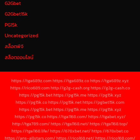
G2Gbet
G2Gbet15k
PG15k
Uncategorized
สล็อตพีจี
สล็อตออนไลน์
https://tga689z.com
https://tga689z.co
https://tga689z.xyz
https://rico689.com
http://g2g-cash.org
https://g2g-cash.co
https://pg15k.bet
https://pg15k.me
https://pg15k.xyz
https://pg15k.co
https://pg15k.net
https://pgbet15k.com
https://pg15k.bet
https://pg15k.me
https://pg15k.xyz
https://pg15k.co
https://tga1168.com/
https://tgabet.xyz/
http://tga789.com/
https://tga1168.net/
https://tga1168.top/
https://tga1168.life/
https://678xbet.net/
https://678xbet.co
https://ans-allstars.com/
https://rico168.net/
https://rico168.com/