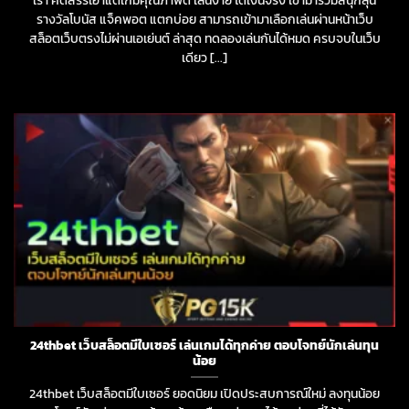
รางวัลโบนัส แจ็คพอต แตกบ่อย สามารถเข้ามาเลือกเล่นผ่านหน้าเว็บ
สล็อตเว็บตรงไม่ผ่านเอเย่นต์ ล่าสุด ทดลองเล่นกันได้หมด ครบจบในเว็บ
เดียว [...]
24thbet เว็บสล็อตมีใบเซอร์ เล่นเกมได้ทุกค่าย ตอบโจทย์นักเล่นทุน
น้อย
24thbet เว็บสล็อตมีใบเซอร์ ยอดนิยม เปิดประสบการณ์ใหม่ ลงทุนน้อย