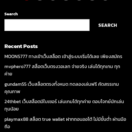
Search
SEARCH
Recent Posts
MOONS777 ทางเข้าเว็บสล็อต เข้าสู่ระบบเริ่มได้เลย เพียงสมัคร
mvphero777 สล็อตเว็บตรงวอเลท จ่ายจริง เล่นได้ทุกเกม ทุก
ค่าย
gundam55 เว็บสล็อตตรงทั้งหมด ทดลองเล่นฟรี คัดสรรเกม
คุณภาพ
24thbet เว็บสล็อตมีใบเซอร์ เล่นเกมได้ทุกค่าย ตอบโจทย์นักเล่น
ทุนน้อย
playmax88 สล็อต true wallet ฝากถอนออโต้ ไม่มีขั้นต่ำ ผ่านมือ
ถือ