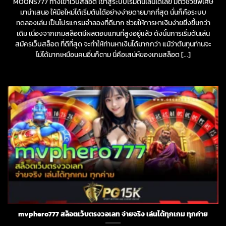
MOONS777 ทางเข้าเว็บสล็อต เข้าสู่ระบบเริ่มต้นเล่นได้เลย มีตัวช่วยพิเศษ
มานำเสนอ ให้มือใหม่ได้เริ่มต้นได้อย่างง่ายดายมากที่สุด นั่นก็คือระบบ
ทดลองเล่น เป็นโปรแกรมจำลองที่ดีมาก ช่วยให้การหาเงินง่ายยิ่งขึ้นกว่า
เดิม เนื่องจากเกมสล็อตมีผลตอบแทนที่สูงอยู่แล้ว ดังนั้นการเริ่มต้นเล่น
สมัครเว็บสล็อต ที่ดีที่สุด จะทำให้ท่านหาเงินได้มากกว่า แม้ว่าต้นทุนท่านจะ
ไม่ได้มากเหมือนคนอื่นก็ตาม นี่คือเสน่ห์ของเกมสล็อต [...]
mvphero777 สล็อตเว็บตรงวอเลท จ่ายจริง เล่นได้ทุกเกม ทุกค่าย