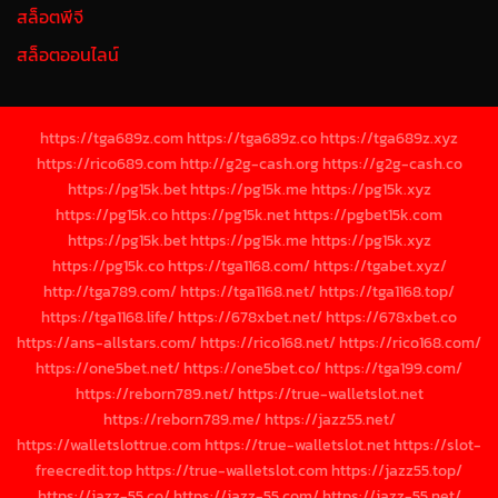
สล็อตพีจี
สล็อตออนไลน์
https://tga689z.com
https://tga689z.co
https://tga689z.xyz
https://rico689.com
http://g2g-cash.org
https://g2g-cash.co
https://pg15k.bet
https://pg15k.me
https://pg15k.xyz
https://pg15k.co
https://pg15k.net
https://pgbet15k.com
https://pg15k.bet
https://pg15k.me
https://pg15k.xyz
https://pg15k.co
https://tga1168.com/
https://tgabet.xyz/
http://tga789.com/
https://tga1168.net/
https://tga1168.top/
https://tga1168.life/
https://678xbet.net/
https://678xbet.co
https://ans-allstars.com/
https://rico168.net/
https://rico168.com/
https://one5bet.net/
https://one5bet.co/
https://tga199.com/
https://reborn789.net/
https://true-walletslot.net
https://reborn789.me/
https://jazz55.net/
https://walletslottrue.com
https://true-walletslot.net
https://slot-
freecredit.top
https://true-walletslot.com
https://jazz55.top/
https://jazz-55.co/
https://jazz-55.com/
https://jazz-55.net/