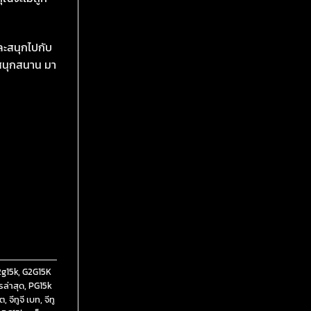
และสนุกไปกับ
นุกสนาน มา
2g15k
,
G2G15K
รล่าสุด
,
PG15k
อต
,
จีทูจี เบท
,
จีทู