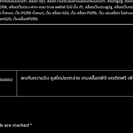
ากถอนไม่มีขั้นต่ํา
,
สล็อต จีทูจี
,
สล็อต เว็บตรงไม่ผ่านเอเย่นต์ไม่มีขั้นต่ำ
,
สล็อตg2g
,
สล็อ
G15k
,
สล็อตเว็บตรง ฝาก-ถอน true wallet ไม่มี ขั้น ต่ํา
,
สล็อตเว็บตรงg2g
,
สล็อตเว็บต
G ทั้งหมด
,
เว็บ PG15k ทั้งหมด
,
เว็บ สล็อต G2G
,
เว็บ สล็อต PG15k
,
เว็บ เล่นสล็อต ไม่ผ่านเ
็อตG2G
,
เว็บสล็อตPG15k
.
พบกับความปัง ยูสใหม่แตกง่าย เกมสล็อตพีจี เครดิตฟรี เพีย
นิยมของ
lds are marked
*