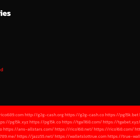
ies
ed
/rico689.com
http://g2g-cash.org
https://g2g-cash.co
https://pg15k.bet
tps://pg15k.xyz
https://pg15k.co
https://tga1168.com/
https://tgabet.xyz
co
https://ans-allstars.com/
https://rico168.net/
https://rico168.com/
ht
n789.me/
https://jazz55.net/
https://walletslottrue.com
https://true-wal