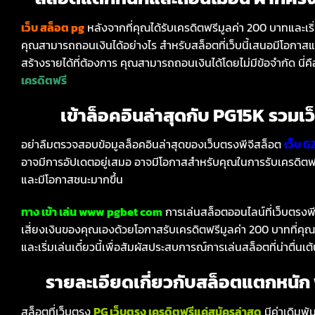
เว็บ สล็อต
pg
หลังจากที่คุณได้รับเครดิตฟรีมูลค่า 200 บาทและเริ
คุณสามารถถอนเงินได้อย่างไร สำหรับสล็อตที่เว็บนี้เสนอมีโอก
สร้างรายได้ที่ต้องการ คุณสามารถถอนเงินได้โดยไม่มีข้อจำกัด นี่
เครดิตฟรี
เข้าล็อคอินล่าสุดกับ PG
15K
รวมเว
อย่าลืมตรวจสอบข้อมูลล็อคอินล่าสุดของเว็บตรงพีจีสล็อต
เว็บ
G
อาจมีการอัปเดตอยู่เสมอ อาจมีโอกาสสำหรับคุณในการรับเครดิตฟรี
และมีโอกาสชนะมากขึ้น
ทาง เข้า เล่น
www pgbet com
การเล่นสล็อตออนไลน์ที่เว็บตรง
เสี่ยงเงินของคุณเองด้วยโอกาสรับเครดิตฟรีมูลค่า 200 บาทที่คุณ
และเริ่มเล่นเดี๋ยวนี้เพื่อสัมผัสประสบการณ์การเล่นสล็อตที่น่าตื่น
รายละเอียดเกี่ยวกับสล็อตแตกหนัก 
สล็อตที่เว็บตรง
PG
เว็บตรง เครดิตฟรีแค่สมัครล่าสุด
มีค่าเดิมพ