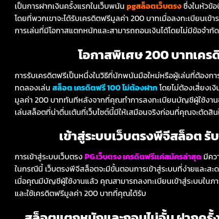
เป็นการฝากเงินครั้งแรกในเว็บพนัน
pgสล็อตเว็บตรง
ซึ่งในหัวข้
โดยที่พวกเขาจะได้รับเครดิตฟรีมูลค่า 200 บาทเมื่อลงทะเบียนเข
การเล่นที่มีโอกาสแตกหนักและสามารถถอนเงินได้โดยไม่มีข้อจำกัด 
โอกาสพิเศษ 200 บาทเครดิต
การรับเครดิตฟรีเป็นหนึ่งในวิธีที่นักพนันมือใหม่หรือผู้เล่นที่ต้อง
ทดลองเล่น
สล็อต เครดิตฟรี
100
ไม่ต้องฝาก
โดยไม่ต้องเสี่ยงเง
มูลค่า 200 บาททันทีหลังจากที่คุณทำการลงทะเบียนบัญชีผู้ใช้งาน
เล่นสล็อตที่น่าตื่นเต้นที่เว็บไซต์นี้มีให้เสมือนจริงก่อนที่คุณจะตัด
เข้าสู่ระบบเว็บตรงพีจีสล็อต ร
การเข้าสู่ระบบเว็บตรง
PG
เว็บตรง เครดิตฟรีแค่สมัครล่าสุด
มีควา
ในกรณีนี้ เว็บตรงพีจีสล็อตจะมีขั้นตอนการเข้าสู่ระบบที่ง่ายและสะด
เมื่อคุณมีบัญชีผู้ใช้งานแล้ว คุณสามารถลงทะเบียนเข้าสู่ระบบในภาย
และใช้เครดิตฟรีมูลค่า 200 บาทที่คุณได้รับ
สล็อตแตกหนักและถอนไม่อั้น ฝากครั้