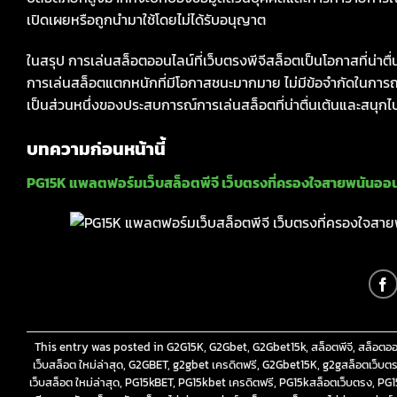
เปิดเผยหรือถูกนำมาใช้โดยไม่ได้รับอนุญาต
ในสรุป การเล่นสล็อตออนไลน์ที่เว็บตรงพีจีสล็อตเป็นโอกาสที่น่าต
การเล่นสล็อตแตกหนักที่มีโอกาสชนะมากมาย ไม่มีข้อจำกัดในการ
เป็นส่วนหนึ่งของประสบการณ์การเล่นสล็อตที่น่าตื่นเต้นและสนุก
บทความก่อนหน้านี้
PG
15K
แพลตฟอร์มเว็บสล็อตพีจี เว็บตรงที่ครองใจสายพนันออน
This entry was posted in
G2G15K
,
G2Gbet
,
G2Gbet15k
,
สล็อตพีจี
,
สล็อตออ
เว็บสล็อต ใหม่ล่าสุด
,
G2GBET
,
g2gbet เครดิตฟรี
,
G2Gbet15K
,
g2gสล็อตเว็บต
เว็บสล็อต ใหม่ล่าสุด
,
PG15kBET
,
PG15kbet เครดิตฟรี
,
PG15kสล็อตเว็บตรง
,
PG1