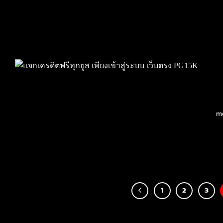
me
1
2
3