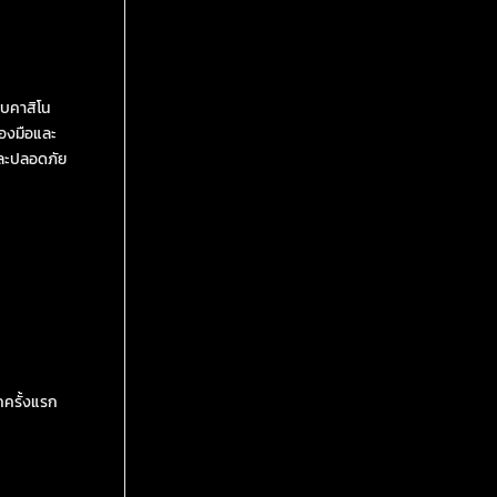
็บคาสิโน
่องมือและ
พและปลอดภัย
กครั้งแรก