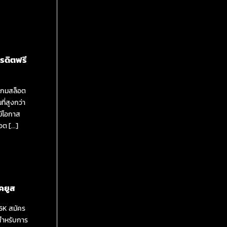
รดิตฟรี
ยเกมสล็อต
ี่สูงกว่า
้มีโอกาส
ต [...]
อคยูส
15K สมัคร
่สำหรับการ