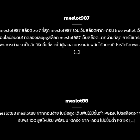
meslot987
meslot987 สล็อต xo ดีที่สุด meslot987 รวมเว็บสล็อตฝาก-ถอน true wallet เว
อนไลน์อันดับ1 ทดลองเล่นpgสล็อต meslot987 เว็บสล็อตแตกง่ายที่สุด การใช้เครื
ัพยากรต่าง ๆ เป็นอีกวิธีหนึ่งที่ช่วยให้ผู้เล่นสามารถเล่นพนันได้อย่างมีประสิทธิภา
[...]
meslot88
eslot88 meslot88 ฝากถอนง่าย โบนัสสูง เดิมพันไม่มีขั้นต่ำ PG15K โปรสล็อตฝา
รับฟรี 100 ยูสใหม่รับ ฟรีสปิน 10ครั้ง ฝาก-ถอน ไม่มีขั้นต่ำ PG15K [...]