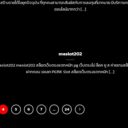
สร้างรายได้ในยุคปัจจุบัน ที่ทุกคนสามารถสัมผัสกับการลงทุนที่มากมาย มีบริการ
ออนไลน์มากกว่า [...]
meslot202
slot202 meslot202 สล็อตเว็บตรงแตกหนัก pg เว็บตรงไม่ ล็อค ยู ส ค่ายเกมส
ฝากถอน วอเลท PG15K Slot สล็อตเว็บตรงแตกหนัก [...]
4
5
6
7
…
24