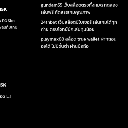
gundam55 เว็บสล็อตตรงทั้งหมด ทดลอง
G15K
เล่นฟรี คัดสรรเกมคุณภาพ
ง PG Slot
24thbet เว็บสล็อตมีใบเซอร์ เล่นเกมได้ทุก
พลินกับเกม
ค่าย ตอบโจทย์นักเล่นทุนน้อย
playmax88 สล็อต true wallet ฝากถอน
ออโต้ ไม่มีขั้นต่ำ ผ่านมือถือ
G15K
ต [...]