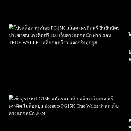
โ
โ
เ
เ
สม