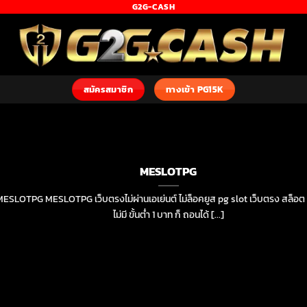
G2G-CASH
สมัครสมาชิก
ทางเข้า PG15K
MESLOTPG
MESLOTPG MESLOTPG เว็บตรงไม่ผ่านเอเย่นต์ ไม่ล็อคยูส pg slot เว็บตรง สล็อ
ไม่มี ขั้นต่ำ 1 บาท ก็ ถอนได้ [...]