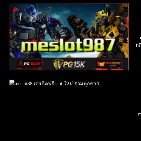
อ
ทร
m