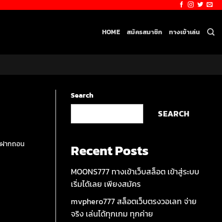
HOME
สมัครสมาชิก
ทางเข้าเล่น
Search
SEARCH
ต ฝากถอน
Recent Posts
MOONS777 ทางเข้าเว็บสล็อต เข้าสู่ระบบ
เริ่มได้เลย เพียงสมัคร
mvphero777 สล็อตเว็บตรงวอเลท จ่าย
จริง เล่นได้ทุกเกม ทุกค่าย