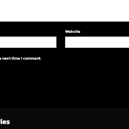
Website
e next time I comment.
ies