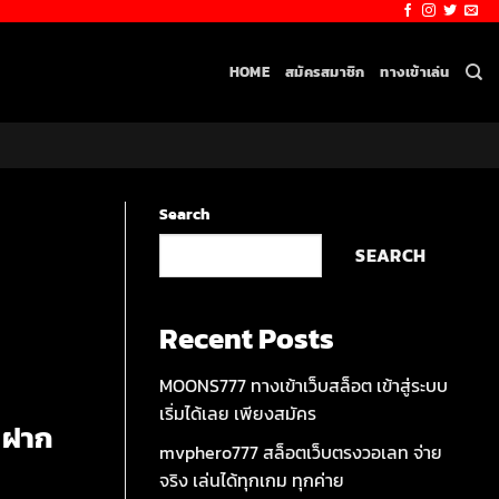
HOME
สมัครสมาชิก
ทางเข้าเล่น
Search
SEARCH
Recent Posts
MOONS777 ทางเข้าเว็บสล็อต เข้าสู่ระบบ
เริ่มได้เลย เพียงสมัคร
ฝาก
mvphero777 สล็อตเว็บตรงวอเลท จ่าย
จริง เล่นได้ทุกเกม ทุกค่าย