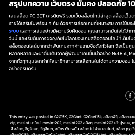
สรุปบทความ
เว็บตรง มั่นคง ปลอดภัย 1
เล่นสล็อต PG BET เครดิตฟรี รวมเว็บสล็อตใหม่ล่าสุด สล็อตเว็บ
รายได้เสริมไปพร้อม ๆ กัน ด้วยการเลือกเกมที่เหมาะสม การใช้ปร
ระบบ
และการเล่นอย่างมีความรับผิดชอบ คุณสามารถมั่นใจได้ว่าการเ
วันนี้ และเริ่มต้นการผจญภัยในโลกของเกมสล็อตออนไลน์ที่เต็ม
สล็อตออนไลน์มากกว่าพันเกมจากค่ายเกมชื่อดังทั่วโลก ถือเป็นศูนย
หลากหลายและน่าตื่นเต้นจากผู้พัฒนาเกมชั้นนำอย่าง NetEnt, M
จากทั่วทุกมุมโลกทำให้สมาชิกสามารถเลือกเล่นได้ตามความชอบ ไม
อย่างครบครัน
This entry was posted in
G2G15K
,
G2Gbet
,
G2Gbet15k
,
สล็อตพีจี
,
สล็อตออน
vip
,
meslot มาใหม่
,
meslot202
,
meslot202 สล็อต
,
meslot202 เข้าสู่ระบบ
,
m
จี สล็อต
,
จีทูจี เบท
,
จีทูจีเบท
,
สมัคร เว็บ พนัน สล็อต ไม่ ผ่าน เอเย่นต์
,
สล็อต pg เว็
สล็อตPG15k
,
สล็อตออนไลน์ g2gbet
,
สล็อตออนไลน์ PG15kbet
,
สล็อตเว็บตรง g