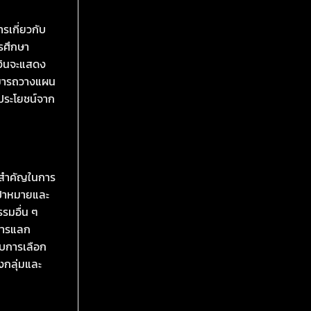
รเกี่ยวกับ
รศึกษา
เงินจะแสดง
สามารถวางแผน
้ประโยชน์จาก
งสำคัญในการ
ป้าหมายและ
รรมอื่น ๆ
นการแลก
กับการเลือก
งกลุ่มและ