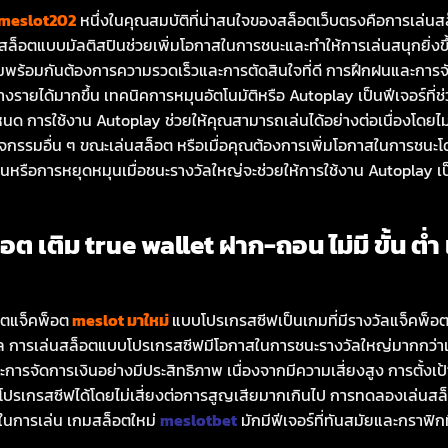
meslot
202
หนึ่งในคุณสมบัติที่น่าสนใจของสล็อตเว็บตรงคือการเล่น
นสล็อตแบบมัลติสปินช่วยเพิ่มโอกาสในการชนะและทำให้การเล่นสนุกยิ่งข
มพร้อมกันต้องการความรวดเร็วและการตัดสินใจที่ดี การฝึกฝนและการ
ายได้มากขึ้น เทคนิคการหมุนอัตโนมัติหรือ Autoplay เป็นฟีเจอร์ที่ช่
นด การใช้งาน Autoplay ช่วยให้คุณสามารถเล่นได้อย่างต่อเนื่องโดยไม
กิจกรรมอื่น ๆ ขณะเล่นสล็อต หรือเมื่อคุณต้องการเพิ่มโอกาสในการชนะโ
งินหรือการหยุดหมุนเมื่อชนะรางวัลใหญ่จะช่วยให้การใช้งาน Autoplay เ
็อต เติม true wallet
ฝาก-ถอน ไม่มี ขั้น ต่ํา
็อตแจ็คพ็อต
meslot
มาใหม่
แบบโปรเกรสซีฟเป็นเกมที่มีรางวัลแจ็คพ็อตเพ
รางวัล การเล่นสล็อตแบบโปรเกรสซีฟมีโอกาสในการชนะรางวัลใหญ่มากกว่
ละการจัดการเงินอย่างมีประสิทธิภาพ เนื่องจากมีความเสี่ยงสูง การตั้งเ
ปรเกรสซีฟได้โดยไม่เสี่ยงต่อการสูญเสียมากเกินไป การทดลองเล่นสล็อ
ม่ในการเล่น เกมสล็อตใหม่
meslotbet
มักมีฟีเจอร์ที่ทันสมัยและกราฟิก