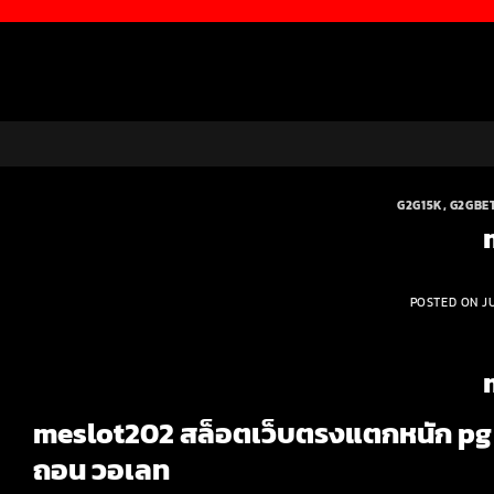
Skip
to
content
G2G15K
,
G2GBE
POSTED ON
J
meslot
202
สล็อตเว็บตรงแตกหนัก
p
ถอน วอเลท