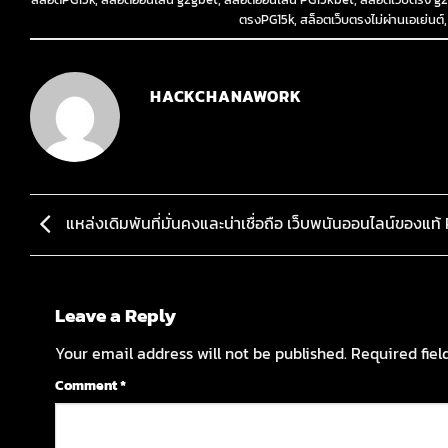
ตรงPG15k
,
สล็อตเว็บตรงไม่ผ่านเอเย่นต์
HACKCHANAWORK
แหล่งเดิมพันที่มั่นคงและน่าเชื่อถือ เว็บพนันออนไลน์ของแท้
Leave a Reply
Your email address will not be published.
Required fie
Comment
*