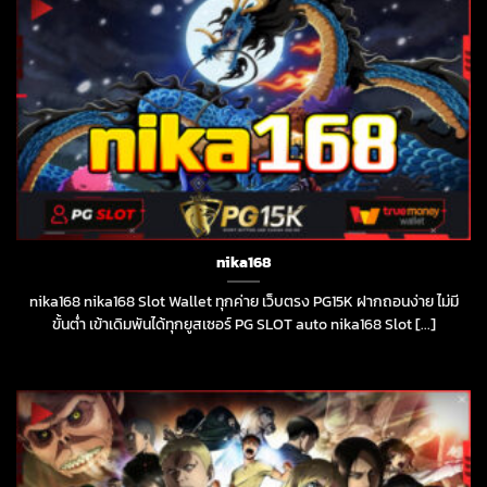
nika168
nika168 nika168 Slot Wallet ทุกค่าย เว็บตรง PG15K ฝากถอนง่าย ไม่มี
ขั้นต่ำ เข้าเดิมพันได้ทุกยูสเซอร์ PG SLOT auto nika168 Slot [...]