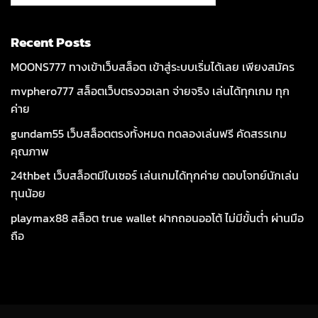
Recent Posts
MOONS777 ทางเข้าเว็บสล็อต เข้าสู่ระบบเริ่มได้เลย เพียงสมัคร
mvphero777 สล็อตเว็บตรงวอเลท จ่ายจริง เล่นได้ทุกเกม ทุก
ค่าย
gundam55 เว็บสล็อตตรงทั้งหมด ทดลองเล่นฟรี คัดสรรเกม
คุณภาพ
24thbet เว็บสล็อตมีใบเซอร์ เล่นเกมได้ทุกค่าย ตอบโจทย์นักเล่น
ทุนน้อย
playmax88 สล็อต true wallet ฝากถอนออโต้ ไม่มีขั้นต่ำ ผ่านมือ
ถือ