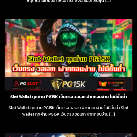
สนุกสนานและโอกาสในการทำเงินที่ไม่มีที่สิ้นสุด [...]
Slot Wallet ทุกค่าย PG15K เว็บตรง วอเลท ฝากถอนง่าย ไม่มีขั้นต่ำ
Slot Wallet ทุกค่าย PG15K เว็บตรง วอเลท ฝากถอนง่าย ไม่มีขั้นต่ำ Slot
Wallet ทุกค่าย PG15K เว็บตรง วอเลท ฝากถอนง่าย [...]