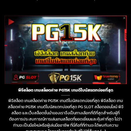
พีจีสล็อต เกมสล็อตค่าย PG15K เกมดีโบนัสแตกบ่อยที่สุด
พีจีสล็อต เกมสล็อตค่าย PG15K เกมดีโบนัสแตกบ่อยที่สุด พีจีสล็อต เกม
สล็อตค่าย PG15K เกมดีโบนัสแตกบ่อยที่สุด PG SLOT สล็อตออนไลน์ พีจี
สล็อต และเว็บสล็อตชั้นนำของเราจึงเป็นทางเลือกที่ดีที่สุดสำหรับผู้ที่
ต้องการประสบการณ์การเล่นเกมสล็อตที่ยอดเยี่ยมและคุ้มค่าที่สุด ไม่ว่า
ท่านจะเป็นมือใหม่หรือผู้เล่นมืออาชีพ ที่นี่คือที่ที่ท่านจะได้พบกับความ