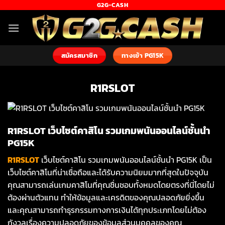
Skip
G2G-CASH
to
content
สมัครสมาชิก
ทางเข้า PG15K
R1RSLOT
R1RSLOT
เว็บไซต์คาสิโน
รวมเกมพนันออนไลน์ชั้นนำ
PG15K
R1RSLOT
เว็บไซต์คาสิโน รวมเกมพนันออนไลน์ชั้นนำ PG15K เป็น
เว็บไซต์คาสิโนที่น่าเชื่อถือและได้รับความนิยมมากที่สุดในปัจจุบัน
คุณสามารถเล่นเกมคาสิโนที่คุณชื่นชอบทั้งหมดโดยตรงที่นี่โดยไม่
ต้องผ่านตัวแทน ทำให้ข้อมูลและเครดิตของคุณปลอดภัยยิ่งขึ้น
และคุณสามารถทำธุรกรรมทางการเงินได้ทุกประเภทโดยไม่ต้อง
กังวลเรื่องความปลอดภัยของข้อมูลส่วนบุคคลของคุณ