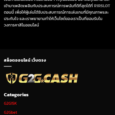
เข้ามาเพลิดเพลินกับประสบการณ์การพนันที่ดีที่สุดได้ที่
R1RSLOT
ตอนนี้ เพื่อให้ผู้เล่นได้รับประสบการณ์การเล่นเกมที่มีคุณภาพและ
ประทับใจ และเราพยายามทำให้เว็บไซต์ของเราเป็นที่ยอมรับใน
วงการคาสิโนออนไลน์
สล็อตออนไลน์ เว็บตรง
Categories
G2G15K
G2Gbet