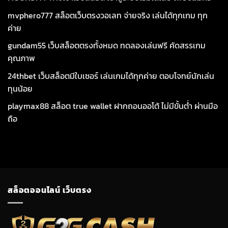
mvphero777 สล็อตเว็บตรงวอเลท จ่ายจริง เล่นได้ทุกเกม ทุก
ค่าย
gundam55 เว็บสล็อตตรงทั้งหมด ทดลองเล่นฟรี คัดสรรเกม
คุณภาพ
24thbet เว็บสล็อตมีใบเซอร์ เล่นเกมได้ทุกค่าย ตอบโจทย์นักเล่น
ทุนน้อย
playmax88 สล็อต true wallet ฝากถอนออโต้ ไม่มีขั้นต่ำ ผ่านมือ
ถือ
สล็อตออนไลน์ เว็บตรง