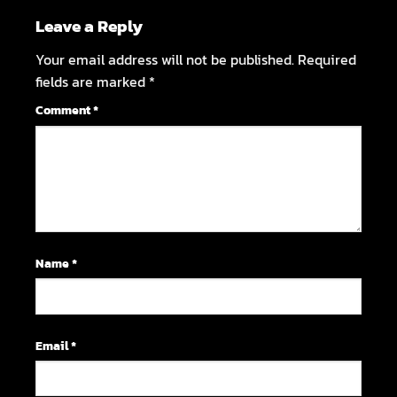
Leave a Reply
Your email address will not be published.
Required
fields are marked
*
Comment
*
Name
*
Email
*