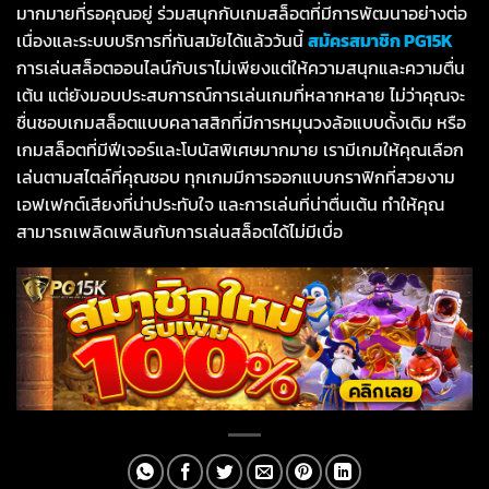
มากมายที่รอคุณอยู่ ร่วมสนุกกับเกมสล็อตที่มีการพัฒนาอย่างต่อ
เนื่องและระบบบริการที่ทันสมัยได้แล้ววันนี้
สมัครสมาชิก
PG15K
การเล่นสล็อตออนไลน์กับเราไม่เพียงแต่ให้ความสนุกและความตื่น
เต้น แต่ยังมอบประสบการณ์การเล่นเกมที่หลากหลาย ไม่ว่าคุณจะ
ชื่นชอบเกมสล็อตแบบคลาสสิกที่มีการหมุนวงล้อแบบดั้งเดิม หรือ
เกมสล็อตที่มีฟีเจอร์และโบนัสพิเศษมากมาย เรามีเกมให้คุณเลือก
เล่นตามสไตล์ที่คุณชอบ ทุกเกมมีการออกแบบกราฟิกที่สวยงาม
เอฟเฟกต์เสียงที่น่าประทับใจ และการเล่นที่น่าตื่นเต้น ทำให้คุณ
สามารถเพลิดเพลินกับการเล่นสล็อตได้ไม่มีเบื่อ