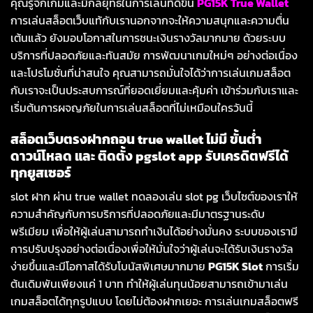
คุณรู้จักเกมและมีกลยุทธ์ในการเล่นที่ดีขึ้น
PG15K True Wallet
การเล่นสล็อตเว็บแท้กับเรานอกจากจะให้ความสนุกและความตื่น
เต้นแล้ว ยังมอบโอกาสในการชนะเงินรางวัลมากมาย ด้วยระบบ
บริการที่ปลอดภัยและทันสมัย การพัฒนาเกมใหม่ๆ อย่างต่อเนื่อง
และโปรโมชั่นที่น่าสนใจ คุณสามารถมั่นใจได้ว่าการเล่นเกมสล็อต
กับเราจะเป็นประสบการณ์ที่ยอดเยี่ยมและคุ้มค่า เข้าร่วมกับเราและ
เริ่มต้นการผจญภัยในการเล่นสล็อตที่ไม่เหมือนใครวันนี้
สล็อตเว็บตรงฝากถอน true wallet
ไม่มี ขั้นต่ำ
ดาวน์โหลด และ ติดตั้ง
pgslot app
รับเครดิตฟรีได้
ทุกยูสเซอร์
slot ฝาก ผ่าน true wallet ทดลองเล่น slot pg เว็บไซต์ของเราให้
ความสำคัญกับการบริการที่ปลอดภัยและมีมาตรฐานระดับ
พรีเมียม เพื่อให้ผู้เล่นสามารถทำเงินได้อย่างมั่นคง ระบบของเรามี
การปรับปรุงอย่างต่อเนื่องเพื่อให้มั่นใจว่าผู้เล่นจะได้รับเงินรางวัล
ง่ายขึ้นและมีโอกาสได้รับโบนัสพิเศษมากมาย
PG15K Slot
การเริ่ม
ต้นเดิมพันเพียงแค่ 1 บาท ทำให้ผู้เล่นทุนน้อยสามารถเข้ามาเล่น
เกมสล็อตได้ทุกรูปแบบ โดยไม่ต้องฝากเยอะ การเล่นเกมสล็อตฟรี