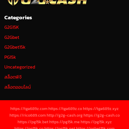
Categories
G2G15K
G2Gbet
G2Gbet15k
PG15k
Uncategorized
สล็อตพีจี
สล็อตออนไลน์
https://tga689z.com
https://tga689z.co
https://tga689z.xyz
https://rico689.com
http://g2g-cash.org
https://g2g-cash.co
https://pg15k.bet
https://pg15k.me
https://pg15k.xyz
https://pg15k.co
https://pg15k.net
https://pgbet15k.com