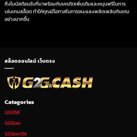
ถึงโบนัสต้อนรับที่มาพร้อมกับเครดิตเพิ่มเติมและหมุนฟรีในการ
เล่นเกมสล็อต ทำให้คุณมีโอกาสในการชนะและเพลิดเพลินกับเกม
อย่างมากขึ้น
สล็อตออนไลน์ เว็บตรง
Categories
G2G15K
G2Gbet
G2Gbet15k