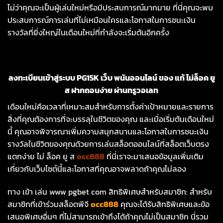
ไม่ว่าคุณจะเป็นผู้เล่นใหม่หรือมีประสบการณ์มากมาย ที่นี่คุณจะพบ
ประสบการณ์การเล่นที่ไม่เหมือนใครและโอกาสในการชนะเงิน
รางวัลที่ยิ่งใหญ่ในเดือนใหม่ที่กำลังจะเริ่มต้นอีกครั้ง
ลงทะเบียนเข้าสู่ระบบ PG
15K
เว็บ พนันออนไลน์ ของ แท้ ไม่ล็อค ยู
ส ฝากถอนง่าย ผ่านทรูวอเลท
เดือนใหม่คือเวลาที่เหมาะสมสำหรับการตั้งค่าเป้าหมายและรายการ
สิ่งที่คุณต้องการที่จะบรรลุในชีวิตของคุณ และเมื่อเริ่มต้นเดือนใหม่
นี้ คุณอาจพิจารณาเพิ่มความสนุกสนานและโอกาสในการชนะเงิน
รางวัลในชีวิตของคุณด้วยการเล่นสล็อตออนไลน์ที่สล็อตเว็บตรง
แตกง่าย ไม่ ล็อค ยู ส
occ888
ที่นี่เราจะมาเสนอข้อมูลเพิ่มเติม
เกี่ยวกับเว็บไซต์นี้และโอกาสที่คุณอาจพลาดถ้าคุณไม่ลอง
ทาง เข้า เล่น www pgbet com สิทธิพิเศษสำหรับสมาชิก: สำหรับ
สมาชิกที่เข้าร่วมสล็อตพีจี
occ888
คุณจะได้รับสิทธิพิเศษและข้อ
เสนอพิเศษอื่นๆ ที่ไม่สามารถเข้าถึงได้ถ้าคุณไม่เป็นสมาชิก นี่รวม