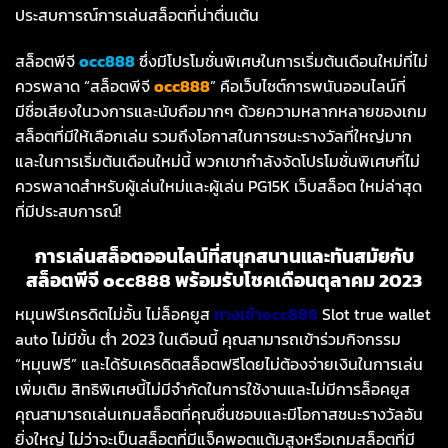
ประสบการณ์การเล่นสล็อตที่น่าตื่นเต้น
สล็อตพีจี
occ888
ซึ่งมีโปรโมชั่นพิเศษในการเริ่มต้นเดือนใหม่ที่ไม่
ควรพลาด “สล็อตพีจี
occ888
” คือเว็บไซต์การพนันออนไลน์ที่
มีชื่อเสียงในวงการและนับถือมากๆ ด้วยความหลากหลายของเกม
สล็อตที่มีให้เลือกเล่น รวมถึงโอกาสในการชนะรางวัลที่ใหญ่มาก
และในการเริ่มต้นเดือนใหม่นี้ พวกเขากำลังจัดโปรโมชั่นพิเศษที่ไม่
ควรพลาดสำหรับผู้เล่นใหม่และผู้เล่น PG15K เว็บสล็อต ใหม่ล่าสุด
ที่มีประสบการณ์!
การเล่นสล็อตออนไลน์ที่สนุกสนานและทันสมัยกับ
สล็อตพีจี occ888
พร้อมรับโชคเดือนตุลาคม 2023
หมุนฟรีเครดิตไม่อั้น ไม่ล็อคยูส
ทางเข้า
occ888
Slot true wallet
auto ไม่มีขั้น ต่ํา 2023 ในเดือนนี้ คุณสามารถเข้าร่วมกิจกรรม
“หมุนฟรี” และได้รับเครดิตสล็อตฟรีโดยไม่ต้องจ่ายเงินในการเล่น
เพิ่มเติม สิทธิพิเศษนี้ไม่มีจำกัดในการใช้งานและไม่มีการล็อคยูส
คุณสามารถเล่นเกมสล็อตที่คุณชื่นชอบและมีโอกาสชนะรางวัลอัน
ยิ่งใหญ่ ไม่ว่าจะเป็นสล็อตที่มีแจ็คพอตแต้มสูงหรือเกมสล็อตที่มี