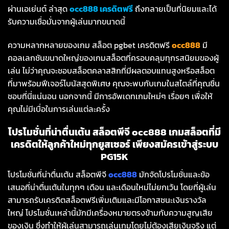
ผ่านเอเย่นต์ ล่าสุด
occ888
เครดิตฟรี
ถึงกลายเป็นที่นิยมและได้
รับความเชื่อมั่นจากผู้เล่นมากขนาดนี้
ความหลากหลายของเกม สล็อต pgbet เครดิตฟรี
occ888
มี
คอลเลกชันขนาดใหญ่ของเกมสล็อตที่ครอบคลุมทุกรสนิยมของผู้
เล่น ไม่ว่าคุณจะชอบสล็อตคลาสสิกที่มีผลตอบแทนสูงหรือสล็อต
ที่มาพร้อมฟีเจอร์โบนัสสุดพิเศษ คุณจะพบกับเกมในสไตล์ที่คุณชื่น
ชอบที่นี่แน่นอน นอกจากนี้ มีการอัพเดทเกมใหม่ๆ เรื่อยๆ เพื่อให้
คุณไม่มีเบื่อในการเล่นแต่ละครั้ง
โปรโมชั่นที่น่าตื่นเต้น สล็อตพีจี occ888
เกมสล็อตที่มี
เครดิตให้ลูกค้าใหม่ทุกยูสเซอร์ เพียงสมัครเข้าสู่ระบบ
PG
15K
โปรโมชั่นที่น่าตื่นเต้น สล็อตพีจี
occ888
มักจัดโปรโมชั่นและข้อ
เสนอที่น่าตื่นเต้นในทุกๆ เดือน และเดือนใหม่ไม่ยกเว้น โดยที่ผู้เล่น
สามารถรับเครดิตสล็อตฟรีเพิ่มเติมและมีโอกาสชนะเงินรางวัล
ใหญ่ โปรโมชั่นเหล่านี้มักมีเครื่องหมายตรงข้ามกับความสูญเสีย
ของเงิน ซึ่งทำให้ผู้เล่นสามารถเล่นเกมโดยไม่ต้องเสียเงินจริง แต่