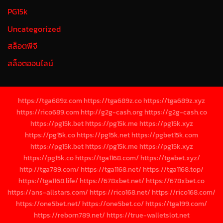
PG15k
Uncategorized
สล็อตพีจี
สล็อตออนไลน์
https://tga689z.com
https://tga689z.co
https://tga689z.xyz
https://rico689.com
http://g2g-cash.org
https://g2g-cash.co
https://pg15k.bet
https://pg15k.me
https://pg15k.xyz
https://pg15k.co
https://pg15k.net
https://pgbet15k.com
https://pg15k.bet
https://pg15k.me
https://pg15k.xyz
https://pg15k.co
https://tga1168.com/
https://tgabet.xyz/
http://tga789.com/
https://tga1168.net/
https://tga1168.top/
https://tga1168.life/
https://678xbet.net/
https://678xbet.co
https://ans-allstars.com/
https://rico168.net/
https://rico168.com/
https://one5bet.net/
https://one5bet.co/
https://tga199.com/
https://reborn789.net/
https://true-walletslot.net