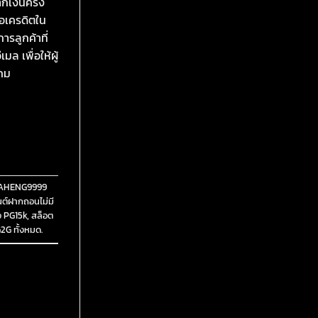
กเงินครั้ง
ือเครดิตใน
ารลูกค้าที่
ล เพื่อให้ผู้
เกม
AHENG9999
่นต์ฝากถอนไม่มี
ง PG15k
,
สล็อต
G2G ทั้งหมด
.