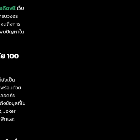
รดิตฟรี
เว็บ
งครบวงจร
ไปจนถึงการ
ไม่พบปัญหาใน
ภัย
100
ยังเป็น
 พร้อมด้วย
ะปลอดภัย
งข้อมูลที่ไม่
t, Joker
าฟิกและ