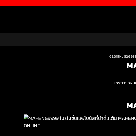
Skip
to
content
G2G15K
,
G2GBE
M
POSTED ON
J
M