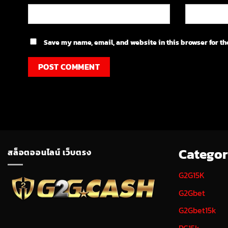
Save my name, email, and website in this browser for th
Categor
สล็อตออนไลน์ เว็บตรง
G2G15K
G2Gbet
G2Gbet15k