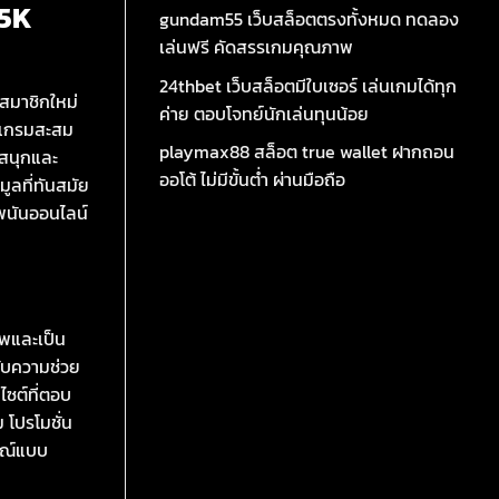
5K
gundam55 เว็บสล็อตตรงทั้งหมด ทดลอง
เล่นฟรี คัดสรรเกมคุณภาพ
24thbet เว็บสล็อตมีใบเซอร์ เล่นเกมได้ทุก
สมาชิกใหม่
ค่าย ตอบโจทย์นักเล่นทุนน้อย
ปรแกรมสะสม
playmax88 สล็อต true wallet ฝากถอน
มสนุกและ
ออโต้ ไม่มีขั้นต่ำ ผ่านมือถือ
ูลที่ทันสมัย
พนันออนไลน์
ชีพและเป็น
รับความช่วย
ไซต์ที่ตอบ
โปรโมชั่น
ูรณ์แบบ