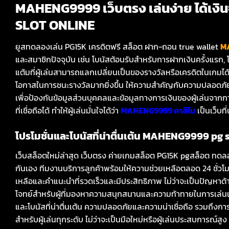
MAHENG9999
เว็บตรง เล่นง่าย ได้เงิ
SLOT ONLINE
ยูสทดลองเล่น PG15K เครดิตฟรี สล็อต ฝาก-ถอน true wallet
M
และสมาชิกปัจจุบัน เช่น โบนัสต้อนรับสำหรับการฝากเงินครั้งแรก, โป
แต้มที่ผู้เล่นสามารถแลกเปลี่ยนเป็นของรางวัลหรือเครดิตในเกมได
โอกาสในการชนะรางวัลมากยิ่งขึ้น ให้ความสำคัญกับความปลอดภัยแล
เพื่อป้องกันข้อมูลส่วนบุคคลและข้อมูลทางการเงินของผู้เล่นจ
ที่เชื่อถือได้ ทำให้ผู้เล่นมั่นใจได้ว่า
MAHENG9999
คาสิโน
เป็นเว็บท
โปรโมชั่นและโบนัสที่น่าตื่นเต้น
MAHENG9999 pg s
เว็บสล็อตใหม่ล่าสุด เว็บตรง ค่ายเกมสล็อต PG15K pgสล็อต ทดล
กันเอง ทีมงานบริการลูกค้าพร้อมให้ความช่วยเหลือตลอด 24 ชั่วโมง 
เหลือและคำแนะนำที่รวดเร็วและมีประสิทธิภาพ ไม่ว่าจะเป็นปัญหาด
โจทย์สำหรับผู้ที่มองหาความสนุกสนานและความท้าทายในการเล่น
และโบนัสที่น่าตื่นเต้น ความปลอดภัยและความน่าเชื่อถือ รวมถึงการบ
สำหรับผู้เล่นทุกระดับ ไม่ว่าจะเป็นมือใหม่หรือผู้เล่นประสบการณ์สูง