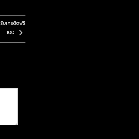
รับเครดิตฟรี
100