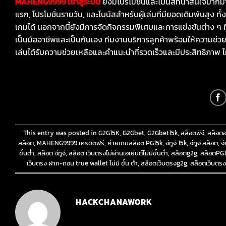
MAHENG9999
เข้าสู่ระบบ
ยังมีโปรโมชั่นและโบนัสที่น่าสนใจมากม
แรก, โปรโมชั่นรายวัน, และโบนัสสำหรับผู้เล่นที่มียอดเดิมพันสูง 
เกมได้ นอกจากนี้ยังมีการจัดกิจกรรมพิเศษและการแข่งขันต่าง ๆ ที
เป็นมืออาชีพและเป็นกันเอง ทีมงานบริการลูกค้าพร้อมให้ความช่วยเห
เล่นได้รับความช่วยเหลือและคำแนะนำที่รวดเร็วและมีประสิทธิภาพ
This entry was posted in
G2G15K
,
G2Gbet
,
G2Gbet15k
,
สล็อตพีจี
,
สล็อตอ
สล็อต
,
MAHENG9999 เครดิตฟรี
,
ค่ายเกมสล็อต PG15k
,
จีทูจี 15k
,
จีทูจี สล็อต
,
จี
ขั้นต่ํา
,
สล็อต จีทูจี
,
สล็อต เว็บตรงไม่ผ่านเอเย่นต์ไม่มีขั้นต่ำ
,
สล็อตg2g
,
สล็อตPG1
เว็บตรง ฝาก-ถอน true wallet ไม่มี ขั้น ต่ํา
,
สล็อตเว็บตรงg2g
,
สล็อตเว็บตร
HACKCHANAWORK