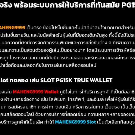
นจริง พร้อมระบบการให้บริการที่ทันสมัย
PG1
AHENG9999
เว็บตรง ยังมีโปรโมชั่นและโบนัสที่น่าสนใจมากมายสำหรับ
รโมชั่นรายวัน, และโบนัสสำหรับผู้เล่นที่มียอดเดิมพันสูง ทั้งนี้ยังมีโ
้ นอกจากนี้ยังมีการจัดกิจกรรมพิเศษและการแข่งขันต่าง ๆ ที่เพิ่มควา
ะความเป็นส่วนตัวของผู้เล่นเป็นอย่างมาก โดยมีระบบการเข้ารหัสข้อม
ากการถูกโจรกรรม นอกจากนี้ยังมีการตรวจสอบและรับรองจากองค์กรการ
ี่น่าเชื่อถือและปลอดภัยในการเล่นเกมสล็อตออนไลน์
lot
ทดลอง เล่น
SLOT PG15K TRUE WALLET
องเล่น
MAHENG9999 Wallet
ภูมิใจในการให้บริการลูกค้าที่เป็นมืออา
ผ่านหลายช่องทาง เช่น ไลฟ์แชท, โทรศัพท์, และอีเมล เพื่อให้ผู้เล่นได้
้านการสมัครสมาชิก การฝาก-ถอนเงิน หรือการเล่นเกม เว็บตรง เป็นเว็บ
เกมสล็อตออนไลน์ ด้วยการบริการที่ยอดเยี่ยม ความหลากหลายของเกม 
ริการลูกค้าที่เป็นเลิศ ทำให้
MAHENG9999
Slot
เป็นตัวเลือกที่สมบ