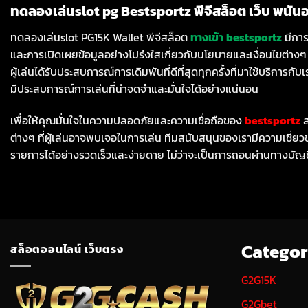
ทดลองเล่นslot pg
Bestsportz
พีจีสล็อต
เว็บ พนันอ
ทดลองเล่นslot PG15K Wallet พีจีสล็อต
ทางเข้า
bestsportz
มีการ
และการเปิดเผยข้อมูลอย่างโปร่งใสเกี่ยวกับนโยบายและเงื่อนไขต่างๆ เ
ผู้เล่นได้รับประสบการณ์การเดิมพันที่ดีที่สุดทุกครั้งที่มาใช้บริการ
มีประสบการณ์การเล่นที่น่าจดจำและมั่นใจได้อย่างแน่นอน
เพื่อให้คุณมั่นใจในความปลอดภัยและความเชื่อถือของ
bestsportz
ส
ต่างๆ ที่ผู้เล่นอาจพบเจอในการเล่น ทีมสนับสนุนของเรามีความเชี
รายการได้อย่างรวดเร็วและง่ายดาย ไม่ว่าจะเป็นการถอนผ่านทางบัญช
Categor
สล็อตออนไลน์ เว็บตรง
G2G15K
G2Gbet