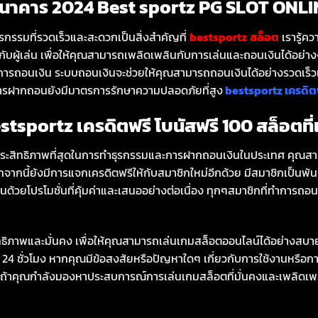
ีธนาคาร 2024
Best sportz
PG SLOT ONLI
กรรมที่รวดเร็วและสะดวกเป็นสิ่งสำคัญที่
bestsportz
สล็อต
เรารู้ค
้กับผู้เล่น เพื่อให้คุณสามารถเพลิดเพลินกับการเล่นและถอนเงินได้อย่า
งการถอนเงิน ระบบถอนเงินจะช่วยให้คุณสามารถถอนเงินได้อย่างรวดเร็วแ
การฝากถอนยังมีมาตรการรักษาความปลอดภัยที่สูง
bestsportz
เครดิต
stsportz
เครดิตฟรี
โบนัสฟรี 100
สล็อตที
่มีประสิทธิภาพที่สุดในการทำธุรกรรมและการฝากถอนเงินในประเทศ คุณสาม
กจากนี้ยังมีการแจกเครดิตฟรีให้กับสมาชิกใหม่อีกด้วย มีสมาชิกเป็นพั
ด้วยโปรโมชั่นที่คุ้มค่าและเสนออย่างต่อเนื่อง ทุกๆสมาชิกที่ทำการถอน
ทธิภาพและมั่นคง เพื่อให้คุณสามารถเล่นเกมสล็อตออนไลน์ได้อย่างสบ
ลอด 24 ชั่วโมง หากคุณมีข้อสงสัยหรือปัญหาใดๆ เกี่ยวกับการใช้งานหร
้น ถ้าคุณกำลังมองหาประสบการณ์การเล่นเกมสล็อตที่มั่นคงและเพลิดเพ