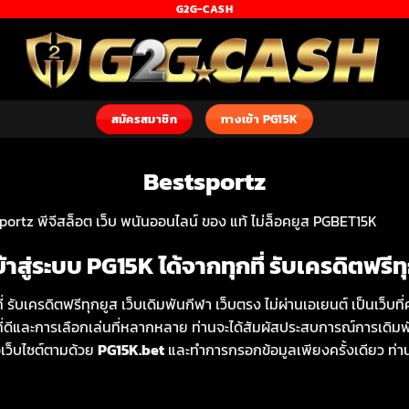
G2G-CASH
สมัครสมาชิก
ทางเข้า PG15K
Bestsportz
ข้าสู่ระบบ
PG15K
ได้จากทุกที่
รับเครดิตฟรีท
ที่ รับเครดิตฟรีทุกยูส เว็บเดิมพันกีฬา เว็บตรง ไม่ผ่านเอเยนต์ เป็นเว็บ
ี่ดีและการเลือกเล่นที่หลากหลาย ท่านจะได้สัมผัสประสบการณ์การเดิมพันท
อเว็บไซต์ตามด้วย
PG15K.bet
และทำการกรอกข้อมูลเพียงครั้งเดียว ท่านจะ