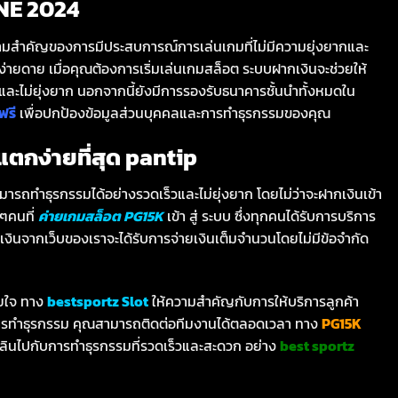
NE 2024
วามสำคัญของการมีประสบการณ์การเล่นเกมที่ไม่มีความยุ่งยากและ
งง่ายดาย เมื่อคุณต้องการเริ่มเล่นเกมสล็อต ระบบฝากเงินจะช่วยให้
ละไม่ยุ่งยาก นอกจากนี้ยังมีการรองรับธนาคารชั้นนำทั้งหมดใน
ฟรี
เพื่อปกป้องข้อมูลส่วนบุคคลและการทำธุรกรรมของคุณ
่แตกง่ายที่สุด pantip
ารถทำธุรกรรมได้อย่างรวดเร็วและไม่ยุ่งยาก โดยไม่ว่าจะฝากเงินเข้า
นๆคนที่
ค่ายเกมสล็อต
PG15K
เข้า สู่ ระบบ ซึ่งทุกคนได้รับการบริการ
เงินจากเว็บของเราจะได้รับการจ่ายเงินเต็มจำนวนโดยไม่มีข้อจำกัด
ายใจ ทาง
bestsportz Slot
ให้ความสำคัญกับการให้บริการลูกค้า
ือการทำธุรกรรม คุณสามารถติดต่อทีมงานได้ตลอดเวลา ทาง
PG15K
ลินไปกับการทำธุรกรรมที่รวดเร็วและสะดวก อย่าง
best sportz