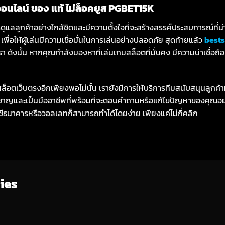
อนไลน์ ของ แท้ ไม่ล็อคยูส
PGBET15K
ดูแลลูกค้าอย่างใกล้ชิดและมีความตั้งใจที่จะสร้างสรรค์ประสบการณ์ที่น่
พื่อให้ผู้เล่นมีความเชื่อมั่นในการเล่นอย่างปลอดภัย สุดท้ายแล้ว
bests
กับเรา ดังนั้น หากคุณกำลังมองหาที่เล่นเกมสล็อตที่มั่นคง มีความน่าเชื่
ล็อตเว็บตรงอีกเพียงพอไม่นั้น เรายังมีการให้บริการทีมสนับสนุนลูกค้า
่ยวชาญและเป็นมืออาชีพที่พร้อมที่จะตอบคำถามหรือแก้ไขปัญหาของคุณอ
ีธนาคารหรือวอลเลทก็สามารถทำได้โดยง่าย เพียงแค่ไม่กี่คลิก
ies