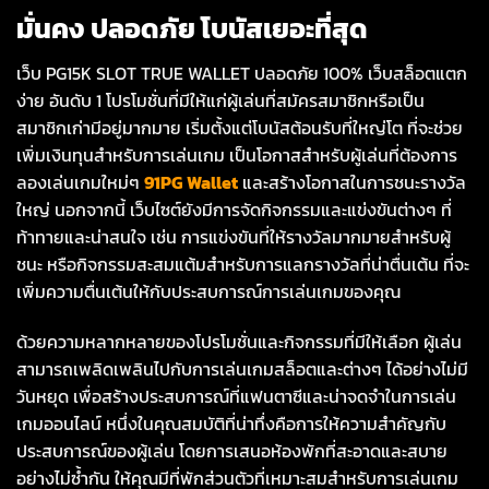
มั่นคง ปลอดภัย โบนัสเยอะที่สุด
เว็บ PG15K SLOT TRUE WALLET ปลอดภัย 100% เว็บสล็อตแตก
ง่าย อันดับ 1 โปรโมชั่นที่มีให้แก่ผู้เล่นที่สมัครสมาชิกหรือเป็น
สมาชิกเก่ามีอยู่มากมาย เริ่มตั้งแต่โบนัสต้อนรับที่ใหญ่โต ที่จะช่วย
เพิ่มเงินทุนสำหรับการเล่นเกม เป็นโอกาสสำหรับผู้เล่นที่ต้องการ
ลองเล่นเกมใหม่ๆ
91
PG
Wallet
และสร้างโอกาสในการชนะรางวัล
ใหญ่ นอกจากนี้ เว็บไซต์ยังมีการจัดกิจกรรมและแข่งขันต่างๆ ที่
ท้าทายและน่าสนใจ เช่น การแข่งขันที่ให้รางวัลมากมายสำหรับผู้
ชนะ หรือกิจกรรมสะสมแต้มสำหรับการแลกรางวัลที่น่าตื่นเต้น ที่จะ
เพิ่มความตื่นเต้นให้กับประสบการณ์การเล่นเกมของคุณ
ด้วยความหลากหลายของโปรโมชั่นและกิจกรรมที่มีให้เลือก ผู้เล่น
สามารถเพลิดเพลินไปกับการเล่นเกมสล็อตและต่างๆ ได้อย่างไม่มี
วันหยุด เพื่อสร้างประสบการณ์ที่แฟนตาซีและน่าจดจำในการเล่น
เกมออนไลน์ หนึ่งในคุณสมบัติที่น่าทึ่งคือการให้ความสำคัญกับ
ประสบการณ์ของผู้เล่น โดยการเสนอห้องพักที่สะอาดและสบาย
อย่างไม่ซ้ำกัน ให้คุณมีที่พักส่วนตัวที่เหมาะสมสำหรับการเล่นเกม