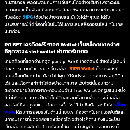
คนสามารถเพลิดเพลินกับการเล่นเกมได้อย่างเต็มที่ เพราะฉะนั้น
ไม่ว่าคุณจะเป็นผู้เล่นมือใหม่หรือมืออาชีพ คุณสามารถเข้าร่วมสนุก
กับสล็อต
91
PG
ได้อย่างง่ายดายและมั่นใจได้ว่าคุณจะได้รับ
ประสบการณ์ที่ดีที่สุดที่เป็นไปได้ในการเล่นสล็อตออนไลน์ ที่ไม่เคย
มีมาก่อน
PG BET
เครดิตฟรี 91
PG
Wallet
เว็บสล็อตแตกง่าย
ที่สุด2024 slot wallet
ฝาก10
รับ100
เกมสล็อตที่แตกง่ายที่สุด pantip PG15K เครดิตฟรี สำหรับผู้เล่นที่
ต้องการความท้าทายมากขึ้น สล็อต
91
PG
Wallet
เว็บตรงยังมี
เกมสล็อตที่แตกง่าย ที่จะทำให้คุณได้รับประสบการณ์การเล่นที่ตื่น
เต้นและมีโอกาสทำกำไรได้อย่างมากมาย เว็บไซต์นี้มอบความ
สะดวกสบายในการฝาก-ถอนเงินผ่าน True Wallet อีกรูปแบบหนึ่ง
ที่ทำให้กระบวนการเป็นอัตโนมัติและรวดเร็วมากขึ้น การเล่นสล็อต
ออนไลน์ที่สมบูรณ์แบบต้องการเว็บไซต์ที่น่าเชื่อถือและมั่นใจ
สล็อต
91
PG
ได้รับการยอมรับในด้านนี้ 100% เนื่องจากไม่ผ่านเอเย่นต์และ
มีการบริการที่ปลอดภัยและเชื่อถือได้ อย่างไรก็ตาม ถึงแม้จะเป็น
เว็บสล็อตตรงอันดับ 1 แต่ยังคงให้ความสำคัญกับประสบการณ์