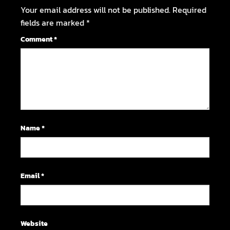
Your email address will not be published.
Required
fields are marked
*
Comment
*
Name
*
Email
*
Website