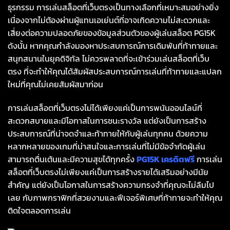
ธุรกรรม การเล่นสล็อตที่เว็บตรงเป็นทางเลือกที่เหมาะสมอย่างยิ่ง
เนื่องจากไม่ต้องผ่านผู้แทนเอเย่นต์ที่อาจเกิดความไม่สะดวกและ
เสี่ยงต่อความปลอดภัยของข้อมูลส่วนตัวของผู้เล่นสล็อต PG15K
ดังนั้น หากคุณกำลังมองหาประสบการณ์การเดิมพันที่ท้าทายและ
สนุกสนานในยุคดิจิทัล ไม่ควรพลาดที่จะเข้าร่วมเล่นสล็อตที่เว็บ
ตรง ที่จะทำให้คุณได้สัมผัสประสบการณ์การเล่นที่ท้าทายและแปลก
ใหม่ที่คุณไม่เคยสัมผัสมาก่อน
การเล่นสล็อตที่เว็บตรงไม่ได้เพียงแค่เป็นการพนันออนไลน์ที่
สะดวกสบายและมีโอกาสในการชนะรางวัล แต่ยังเป็นการสร้าง
ประสบการณ์ที่น่าจดจำและท้าทายให้กับผู้เล่นทุกคน ด้วยความ
หลากหลายของเกมที่น่าสนใจและการเล่นที่ไม่มีข้อจำกัดผู้เล่น
สามารถตื่นเต้นและมีความสุขได้ทุกครั้ง
PG15K
เครดิตฟรี
การเล่น
สล็อตที่เว็บตรงไม่เพียงแค่เป็นการสร้างรายได้เสริมอย่างมีนัย
สำคัญ แต่ยังเป็นโอกาสในการสร้างความทรงจำที่คุณจะไม่ลืมไป
เลย กับภาพกราฟิกที่สวยงามและฟีเจอร์พิเศษที่ท้าทายจะทำให้คุณ
ติดใจตลอดการเล่น