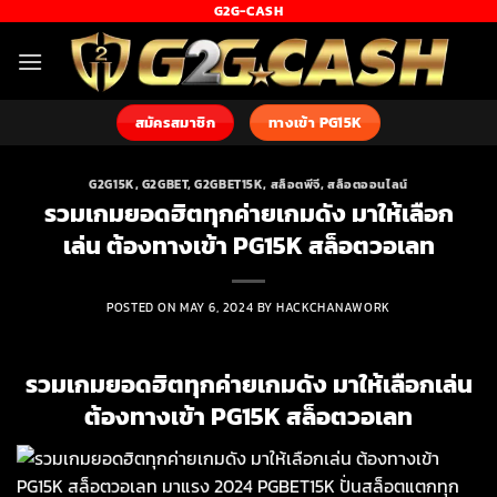
Skip
G2G-CASH
to
content
สมัครสมาชิก
ทางเข้า PG15K
G2G15K
,
G2GBET
,
G2GBET15K
,
สล็อตพีจี
,
สล็อตออนไลน์
รวมเกมยอดฮิตทุกค่ายเกมดัง มาให้เลือก
เล่น ต้องทางเข้า PG15K สล็อตวอเลท
POSTED ON
MAY 6, 2024
BY
HACKCHANAWORK
รวมเกมยอดฮิตทุกค่ายเกมดัง มาให้เลือกเล่น
ต้องทางเข้า PG15K
สล็อตวอเลท