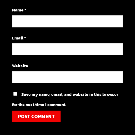
Name
*
Email
*
Website
Save my name, email, and website in this browser
for the next time I comment.