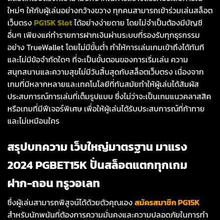
ใหม่ๆ ให้กับผู้เล่นอย่างกว้างขวาง ทุกคนสามารถเข้าร่วมเล่นสล็อต
เว็บตรง
PG15K Slot
ได้อย่างง่ายดาย โดยไม่จำเป็นต้องมีบัญชี
อื่นๆ เพียงแค่ทำรายการฝากเงินผ่านระบบที่รองรับทุกธุรกรรม
อย่าง TrueWallet โดยไม่มีขั้นต่ำ ทำให้การเล่นเกมเข้าถึงได้ทันที
และไม่มีข้อจำกัดใดๆ ที่จะเป็นขั้นตอนของการเริ่มเล่น ความ
สนุกสนานและความสุขไม่มีวันสิ้นสุดกับสล็อตเว็บตรง เนื่องจาก
เกมที่มีหลากหลายและเทคโนโลยีที่ทันสมัยทำให้ผู้เล่นได้สัมผัส
ประสบการณ์การเล่นที่เต็มรูปแบบ ซึ่งไม่ว่าจะเป็นเกมแนวคลาสสิค
หรือเกมที่มีฟีเจอร์พิเศษ เพื่อให้ผู้เล่นได้รับประสบการณ์ที่ท้าทาย
และไม่เหมือนใคร
สรุปบทความ
เว็บใหญ่มาตรฐาน มาแรง
2024
PGBET15K
ปั่นสล็อตแตกทุกเกม
ฝาก-
ถอน ทรูวอเลท
ซึ่งผู้เล่นสามารถพิสูจน์ได้ด้วยตัวคุณเอง
สมัครสมาชิก PG15K
สำหรับนักพนันที่ต้องการความมั่นคงและความปลอดภัยในการทำ