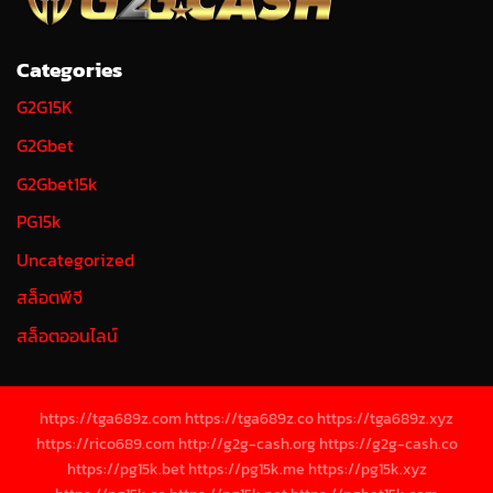
Categories
G2G15K
G2Gbet
G2Gbet15k
PG15k
Uncategorized
สล็อตพีจี
สล็อตออนไลน์
https://tga689z.com
https://tga689z.co
https://tga689z.xyz
https://rico689.com
http://g2g-cash.org
https://g2g-cash.co
https://pg15k.bet
https://pg15k.me
https://pg15k.xyz