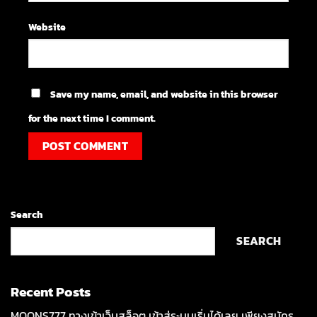
Website
Save my name, email, and website in this browser
for the next time I comment.
Search
SEARCH
Recent Posts
MOONS777 ทางเข้าเว็บสล็อต เข้าสู่ระบบเริ่มได้เลย เพียงสมัคร