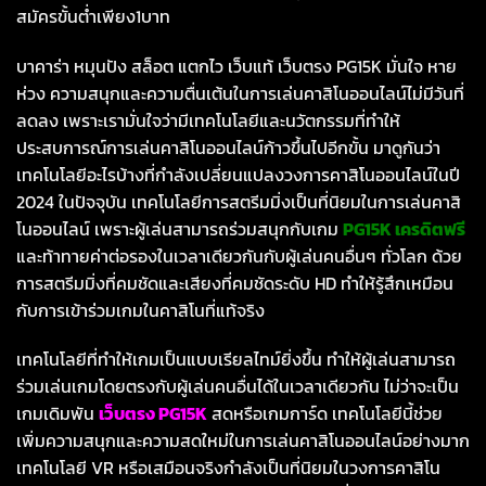
บาคาร่า หมุนปัง สล็อต แตกไว เว็บแท้ เว็บตรง PG15K มั่นใจ หาย
ห่วง ความสนุกและความตื่นเต้นในการเล่นคาสิโนออนไลน์ไม่มีวันที่
ลดลง เพราะเรามั่นใจว่ามีเทคโนโลยีและนวัตกรรมที่ทำให้
ประสบการณ์การเล่นคาสิโนออนไลน์ก้าวขึ้นไปอีกขั้น มาดูกันว่า
เทคโนโลยีอะไรบ้างที่กำลังเปลี่ยนแปลงวงการคาสิโนออนไลน์ในปี
2024 ในปัจจุบัน เทคโนโลยีการสตรีมมิ่งเป็นที่นิยมในการเล่นคาสิ
โนออนไลน์ เพราะผู้เล่นสามารถร่วมสนุกกับเกม
PG15K
เครดิตฟรี
และท้าทายค่าต่อรองในเวลาเดียวกันกับผู้เล่นคนอื่นๆ ทั่วโลก ด้วย
การสตรีมมิ่งที่คมชัดและเสียงที่คมชัดระดับ HD ทำให้รู้สึกเหมือน
กับการเข้าร่วมเกมในคาสิโนที่แท้จริง
เทคโนโลยีที่ทำให้เกมเป็นแบบเรียลไทม์ยิ่งขึ้น ทำให้ผู้เล่นสามารถ
ร่วมเล่นเกมโดยตรงกับผู้เล่นคนอื่นได้ในเวลาเดียวกัน ไม่ว่าจะเป็น
เกมเดิมพัน
เว็บตรง
PG15K
สดหรือเกมการ์ด เทคโนโลยีนี้ช่วย
เพิ่มความสนุกและความสดใหม่ในการเล่นคาสิโนออนไลน์อย่างมาก
เทคโนโลยี VR หรือเสมือนจริงกำลังเป็นที่นิยมในวงการคาสิโน