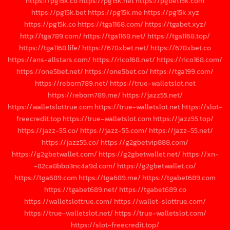
https://pg15k.co
https://pg15k.net
https://pgbet15k.com
https://pg15k.bet
https://pg15k.me
https://pg15k.xyz
https://pg15k.co
https://tga1168.com/
https://tgabet.xyz/
http://tga789.com/
https://tga1168.net/
https://tga1168.top/
https://tga1168.life/
https://678xbet.net/
https://678xbet.co
https://ans-allstars.com/
https://rico168.net/
https://rico168.com/
https://one5bet.net/
https://one5bet.co/
https://tga199.com/
https://reborn789.net/
https://true-walletslot.net
https://reborn789.me/
https://jazz55.net/
https://walletslottrue.com
https://true-walletslot.net
https://slot-
freecredit.top
https://true-walletslot.com
https://jazz55.top/
https://jazz-55.co/
https://jazz-55.com/
https://jazz-55.net/
https://jazz55.co/
https://g2gbetvip888.com/
https://g2gbetwallet.com/
https://g2gbetwallet.net/
https://xn-
-82ca8bbo3nc4a9d.com/
https://g2gbetwallet.co/
https://tga689.com
https://tga689.me/
https://tgabet689.com
https://tgabet689.net/
https://tgabet689.co
https://walletslottrue.com/
https://wallet-slottrue.com/
https://true-walletslot.net/
https://true-walletslot.com/
https://slot-freecredit.top/