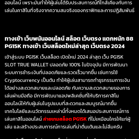
ออนไลน์ เพราะมันทำให้ผู้เล่นได้รับประสบการณ์ที่ใกล้เคียงกับการ
เล่นในคาสิโนที่จริงจากความสมจริงของกราฟิกและการปฏิสัมพันธ์
ทางเข้า เว็บพนันออนไลน์
สล็อต เว็บตรง แตกหนัก 88
PG
15K
ทางเข้า
เว็บสล็อตใหม่ล่าสุด เว็บตรง
2024
เข้าสู่ระบบ PG15K เว็บสล็อต เปิดใหม่ 2024 ล่าสุด เว็บ PG15K
SLOT TRUE WALLET ปลอดภัย 100% ในปัจจุบัน มีการพัฒนา
ระบบการชำระเงินที่ปลอดภัยและรวดเร็วมากขึ้น เช่นการใช้
Cryptocurrency เป็นต้น ทำให้ผู้เล่นสามารถทำธุรกรรมการเงิน
ได้อย่างสะดวกสบายและปลอดภัย กับความสะดวกสบายของการ
เล่นผ่านมือถือ มีการพัฒนาแอปพลิเคชั่นที่ให้บริการคาสิโน
ออนไลน์ให้กับผู้เล่นในรูปแบบที่สะดวกและสมบูรณ์มากขึ้น
เทคโนโลยีและนวัตกรรมเหล่านี้ทั้งหมดได้เสนอประสบการณ์การ
เล่นคาสิโนออนไลน์
ค่ายเกมสล็อต
PG15K
ที่ไม่เหมือนใครให้แก่ผู้
เล่น และสร้างประสบการณ์การเล่นที่น่าตื่นเต้นและไม่ลืมครับ