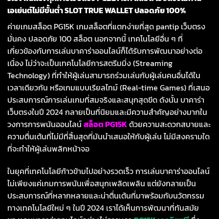
เอเย่นต์ไม่มีขั้นต่ำ
SLOT TRUE WALLET
ปลอดภัย 100%
ค่ายเกมสล็อต PG15K เกมสล็อตที่แตกง่ายที่สุด pantip เว็บตรง
มั่นคง ปลอดภัย 100 สล็อต นอกจากนี้ เทคโนโลยีอื่น ๆ ที่
เกี่ยวข้องกับการเล่นบาคาร่าออนไลน์ก็ได้รับการพัฒนาอย่างต่อ
เนื่อง ไม่ว่าจะเป็นเทคโนโลยีการสตรีมมิ่ง (Streaming
Technology) ที่ทำให้ผู้เล่นสามารถร่วมเล่นกับผู้เล่นคนอื่นได้ใน
เวลาเดียวกัน หรือเกมแบบเรียลไทม์ (Real-time Games) ที่เสนอ
ประสบการณ์การเล่นเกมที่สมจริงและสนุกสุดขีด ดังนั้น บาคาร่า
เว็บตรงในปี 2024 กลายเป็นที่นิยมและมีความสำคัญอย่างมากใน
วงการการพนันออนไลน์
สล็อต
PG15K
ด้วยความสะดวกสบายและ
ความตื่นเต้นที่ไม่มีที่สิ้นสุดที่มันนำเสนอให้กับผู้เล่น ไม่มีสงครามใด
ที่จะทำให้ผู้เล่นพลิกหน้าจอ
ในยุคที่เทคโนโลยีก้าวข้ามไปอย่างรวดเร็ว การเล่นบาคาร่าออนไลน์
ไม่เพียงแค่เกมการพนันเพื่อสนุกเพลิดเพลิน แต่ยังกลายเป็น
ประสบการณ์ที่หลากหลายและน่าตื่นเต้นที่มาพร้อมกับนวัตกรรม
ทางเทคโนโลยีใหม่ ๆ ในปี 2024 เราได้เห็นการพัฒนาที่ทันสมัย