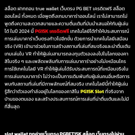
สล็อต ฝากถอน true wallet เว็บตรง PG BET เครดิตฟรี สล็อต
ออนไลน์ ทั้งหมด เมื่อพูดถึงเกมบาคาร่าออนไลน์ เราไม่สามารถไม่
พูดถึงความสะดวกสบายและความตื่นเต้นที่มันนำเสนอให้กับผู้เล่น
ได้ ในปี 2024 นี้
PG15K
เครดิตฟรี
เทคโนโลยีได้ทำให้ประสบการณ์
การเล่นบาคาร่าเว็บตรงก้าวไปอีกขั้น ด้วยการนำเทคโนโลยีเสมือน
จริง (VR) เข้ามาช่วยในการสร้างสถานที่เล่นที่สมจริงและน่าตื่นเต้น
เกมเล่นใน VR ทำให้ผู้เล่นสามารถลงทุนตัวเองลงไปในโลกของคา
สิโนจริง ๆ และเพลิดเพลินกับการเล่นบาคาร่าอย่างไม่เหมือนใคร
การใช้เทคโนโลยี VR ทำให้ผู้เล่นได้รับประสบการณ์ที่เหมือนจริงใน
การเล่นเกมบาคาร่า ไม่ว่าจะเป็นการเดิมพันกับผู้เล่นคนอื่นหรือการ
พบกับสถานที่เล่นที่มีภาพลักษณ์ที่สมจริง เทคโนโลยีนี้ทำให้ผู้เล่น
รู้สึกว่าตัวเองกำลังอยู่ในโลกของคาสิโน
PG15K Slot
ที่จริงจาก
บ้านของตนเอง และสร้างประสบการณ์การเล่นที่น่าตื่นเต้นและไม่มี
ที่สิ้นสุด
slot wallet
ทุกค่ายเว็บตรง
PGBET
15K
สล็อต เว็บตรงไม่ผ่าน