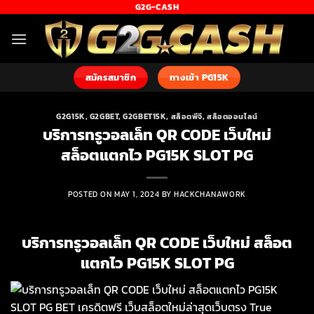
Skip
G2G-CASH
to
content
สมัครสมาชิก
ทางเข้า PG15K
G2G15K
,
G2GBET
,
G2GBET15K
,
สล็อตพีจี
,
สล็อตออนไลน์
บริการทรูวอลเล็ท QR CODE เว็บใหม่
สล็อตแตกไว PG15K SLOT PG
POSTED ON
MAY 1, 2024
BY
HACKCHANAWORK
บริการทรูวอลเล็ท
QR CODE
เว็บใหม่
สล็อต
แตกไว
PG15K SLOT PG