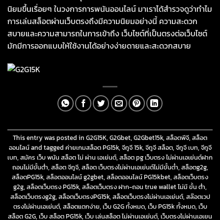
นิยมขึ้นเรื่อยๆ ในวงการการพนันออนไลน์ มาเราได้สำรวจดูว่าทำไม
การเล่นสล็อตผ่านเว็บตรงถึงมีความนิยมอย่างนี้ ความสะดวก
สบายและความสามารถในการเข้าถึง เว็บไซต์ที่เป็นตรงต่อเว็บไซต์
มักมีการออกแบบให้ใช้งานได้อย่างง่ายดายและสะดวกสบาย
This entry was posted in
G2G15K
,
G2Gbet
,
G2Gbet15k
,
สล็อตพีจี
,
สล็อต
ออนไลน์
and tagged
ค่ายเกมสล็อต PG15k
,
จีทูจี 15k
,
จีทูจี สล็อต
,
จีทูจี เบท
,
จีทูจี
เบท
,
สมัคร เว็บ พนัน สล็อต ไม่ ผ่าน เอเย่นต์
,
สล็อต pg เว็บตรง ไม่ผ่านเอเย่นต์ฝาก
ถอนไม่มีขั้นต่ํา
,
สล็อต จีทูจี
,
สล็อต เว็บตรงไม่ผ่านเอเย่นต์ไม่มีขั้นต่ำ
,
สล็อตg2g
,
สล็อตPG15k
,
สล็อตออนไลน์ g2gbet
,
สล็อตออนไลน์ PG15kbet
,
สล็อตเว็บตรง
g2g
,
สล็อตเว็บตรง PG15k
,
สล็อตเว็บตรง ฝาก-ถอน true wallet ไม่มี ขั้น ต่ํา
,
สล็อตเว็บตรงg2g
,
สล็อตเว็บตรงPG15k
,
สล็อตเว็บตรงไม่ผ่านเอเย่นต์
,
สล๊อตเวป
ตรงไม่ผ่านเอเย่นต์
,
สล็อตแตกง่าย
,
เว็บ G2G ทั้งหมด
,
เว็บ PG15k ทั้งหมด
,
เว็บ
สล็อต G2G
,
เว็บ สล็อต PG15k
,
เว็บ เล่นสล็อต ไม่ผ่านเอเย่นต์
,
เว็บตรงไม่ผ่านเอเยน