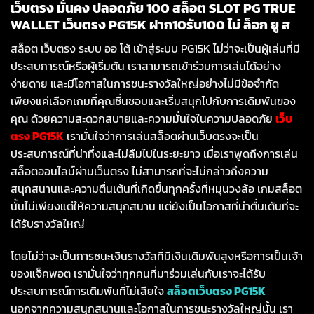
เว็บตรง มั่นคง ปลอดภัย
100
สล็อต
SLOT PG TRUE
WALLET
เว็บตรง
PG15K
ฝาก
10
รับ
100
ไม่ ล็อก ยู ส
สล็อต เว็บตรง ระบบ ออ โต้ เข้าสู่ระบบ PG15K ไม่ว่าจะเป็นผู้เล่นที่มี
ประสบการณ์หรือผู้เริ่มต้น เราสามารถเข้าร่วมการเล่นได้อย่าง
ง่ายดาย และมีโอกาสในการชนะรางวัลใหญ่อย่างไม่มีข้อจำกัด
เพียงแค่เลือกเกมที่คุณชื่นชอบและเริ่มสนุกไปกับการเดิมพันของ
คุณ ด้วยความสะดวกสบายและความมั่นใจในความปลอดภัย
เว็บ
ตรง
PG15K
เรามั่นใจว่าการเล่นสล็อตผ่านเว็บตรงจะเป็น
ประสบการณ์ที่น่าทึ่งและไม่ลืมไปในระยะยาว เมื่อเราพูดถึงการเล่น
สล็อตออนไลน์ผ่านเว็บตรง ไม่สามารถที่จะไม่กล่าวถึงความ
สนุกสนานและความตื่นเต้นที่เกิดขึ้นทุกครั้งที่หมุนวงล้อ เกมสล็อต
นั้นไม่เพียงแต่ให้ความสนุกสนาน แต่ยังเป็นโอกาสที่น่าตื่นเต้นที่จะ
ได้รับรางวัลใหญ่
โดยไม่ว่าจะเป็นการชนะเงินรางวัลที่มีเงินเดิมพันสูงหรือการเป็นเจ้า
ของแจ็คพอต เรามั่นใจว่าทุกคนที่มาร่วมเล่นกับเราจะได้รับ
ประสบการณ์การเดิมพันที่ไม่เสียใจ
สล็อตเว็บตรง
PG15K
นอกจากความสนุกสนานและโอกาสในการชนะรางวัลใหญ่นั้น เรา