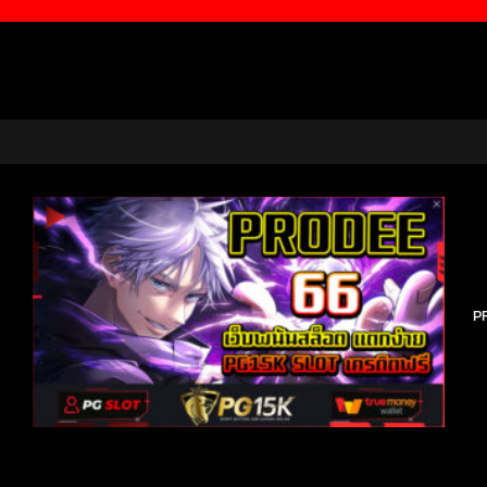
Skip
to
content
PR