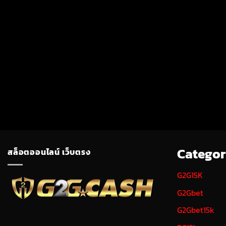
Categor
สล็อตออนไลน์ เว็บตรง
G2G15K
G2Gbet
G2Gbet15k