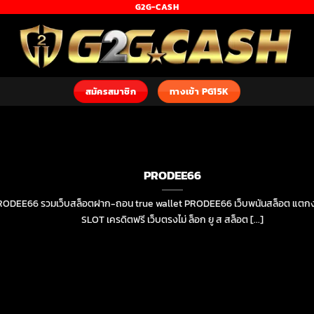
G2G-CASH
สมัครสมาชิก
ทางเข้า PG15K
PRODEE66
ODEE66 รวมเว็บสล็อตฝาก-ถอน true wallet PRODEE66 เว็บพนันสล็อต แตกง
SLOT เครดิตฟรี เว็บตรงไม่ ล็อก ยู ส สล็อต [...]