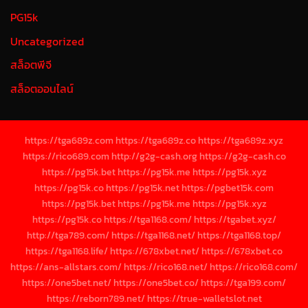
PG15k
Uncategorized
สล็อตพีจี
สล็อตออนไลน์
https://tga689z.com
https://tga689z.co
https://tga689z.xyz
https://rico689.com
http://g2g-cash.org
https://g2g-cash.co
https://pg15k.bet
https://pg15k.me
https://pg15k.xyz
https://pg15k.co
https://pg15k.net
https://pgbet15k.com
https://pg15k.bet
https://pg15k.me
https://pg15k.xyz
https://pg15k.co
https://tga1168.com/
https://tgabet.xyz/
http://tga789.com/
https://tga1168.net/
https://tga1168.top/
https://tga1168.life/
https://678xbet.net/
https://678xbet.co
https://ans-allstars.com/
https://rico168.net/
https://rico168.com/
https://one5bet.net/
https://one5bet.co/
https://tga199.com/
https://reborn789.net/
https://true-walletslot.net