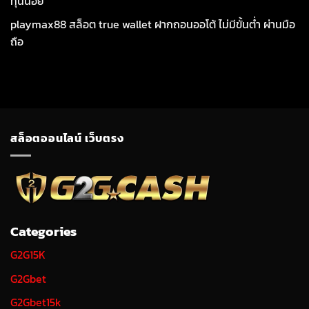
ทุนน้อย
playmax88 สล็อต true wallet ฝากถอนออโต้ ไม่มีขั้นต่ำ ผ่านมือ
ถือ
สล็อตออนไลน์ เว็บตรง
Categories
G2G15K
G2Gbet
G2Gbet15k