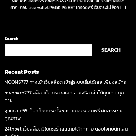
NASA99 สล็อต xo ดีที่สุด NASA99 เกมพนันออนไลน์ รวมเว็บสล็อต
ฝาก-ถอน true wallet PG15K PG BET เครดิตฟรี เว็บตรงไม่ ล็อก [...]
Search
SEARCH
Recent Posts
MOONS777 ทางเข้าเว็บสล็อต เข้าสู่ระบบเริ่มได้เลย เพียงสมัคร
mvphero777 สล็อตเว็บตรงวอเลท จ่ายจริง เล่นได้ทุกเกม ทุก
ค่าย
gundam55 เว็บสล็อตตรงทั้งหมด ทดลองเล่นฟรี คัดสรรเกม
คุณภาพ
24thbet เว็บสล็อตมีใบเซอร์ เล่นเกมได้ทุกค่าย ตอบโจทย์นักเล่น