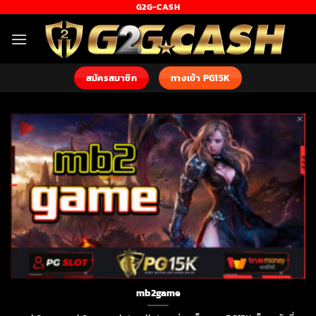
Skip
G2G-CASH
to
content
สมัครสมาชิก
ทางเข้า PG15K
mb2game