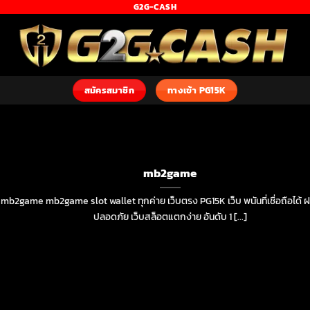
G2G-CASH
สมัครสมาชิก
ทางเข้า PG15K
mb2game
mb2game mb2game slot wallet ทุกค่าย เว็บตรง PG15K เว็บ พนันที่เชื่อถือได้
ปลอดภัย เว็บสล็อตแตกง่าย อันดับ 1 [...]