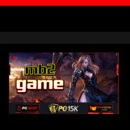
Skip
to
content