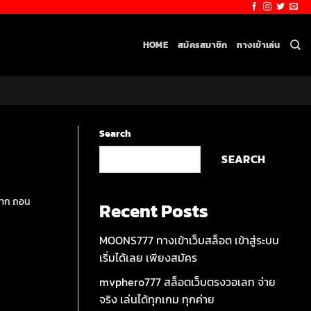
HOME
สมัครสมาชิก
ทางเข้าเล่น
Search
SEARCH
 ฝาก ถอน
Recent Posts
MOONS777 ทางเข้าเว็บสล็อต เข้าสู่ระบบ
เริ่มได้เลย เพียงสมัคร
mvphero777 สล็อตเว็บตรงวอเลท จ่าย
จริง เล่นได้ทุกเกม ทุกค่าย