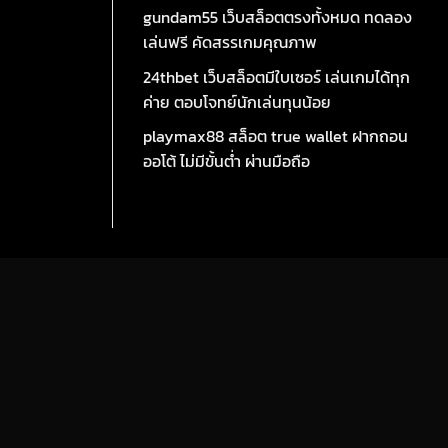
gundam55 เว็บสล็อตตรงทั้งหมด ทดลอง
เล่นฟรี คัดสรรเกมคุณภาพ
24thbet เว็บสล็อตมีใบเซอร์ เล่นเกมได้ทุก
ค่าย ตอบโจทย์นักเล่นทุนน้อย
playmax88 สล็อต true wallet ฝากถอน
ออโต้ ไม่มีขั้นต่ำ ผ่านมือถือ