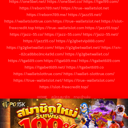
https://one5bet.net/
https://one5bet.co/
https://tga199.com/
https://reborn789.net/
https://true-walletslot.net
https://reborn789.me/
https://jazz55.net/
https://walletslottrue.com
https://true-walletslot.net
https://slot-
freecredit.top
https://true-walletslot.com
https://jazz55.top/
https://jazz-55.co/
https://jazz-55.com/
https://jazz-55.net/
https://jazz55.co/
https://g2gbetvip888.com/
https://g2gbetwallet.com/
https://g2gbetwallet.net/
https://xn-
-82ca8bbo3nc4a9d.com/
https://g2gbetwallet.co/
https://tga689.com
https://tga689.me/
https://tgabet689.com
https://tgabet689.net/
https://tgabet689.co
https://walletslottrue.com/
https://wallet-slottrue.com/
https://true-walletslot.net/
https://true-walletslot.com/
https://slot-freecredit.top/
HOME
สมัครสมาชิก
ทางเข้าเล่น
Copyright 2026 ©
g2g-cash.org