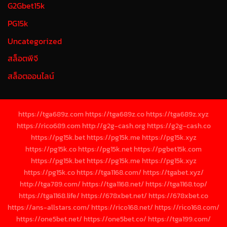
G2Gbet15k
PG15k
Uncategorized
สล็อตพีจี
สล็อตออนไลน์
https://tga689z.com
https://tga689z.co
https://tga689z.xyz
https://rico689.com
http://g2g-cash.org
https://g2g-cash.co
https://pg15k.bet
https://pg15k.me
https://pg15k.xyz
https://pg15k.co
https://pg15k.net
https://pgbet15k.com
https://pg15k.bet
https://pg15k.me
https://pg15k.xyz
https://pg15k.co
https://tga1168.com/
https://tgabet.xyz/
http://tga789.com/
https://tga1168.net/
https://tga1168.top/
https://tga1168.life/
https://678xbet.net/
https://678xbet.co
https://ans-allstars.com/
https://rico168.net/
https://rico168.com/
https://one5bet.net/
https://one5bet.co/
https://tga199.com/