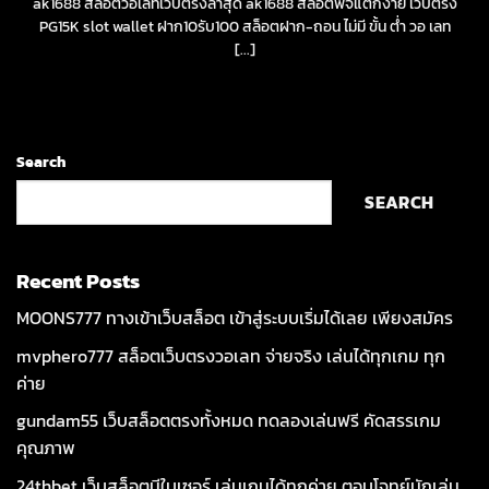
ak1688 สล็อตวอเลทเว็บตรงล่าสุด ak1688 สล็อตพีจีแตกง่าย เว็บตรง
PG15K slot wallet ฝาก10รับ100 สล็อตฝาก-ถอน ไม่มี ขั้น ต่ํา วอ เลท
[...]
Search
SEARCH
Recent Posts
MOONS777 ทางเข้าเว็บสล็อต เข้าสู่ระบบเริ่มได้เลย เพียงสมัคร
mvphero777 สล็อตเว็บตรงวอเลท จ่ายจริง เล่นได้ทุกเกม ทุก
ค่าย
gundam55 เว็บสล็อตตรงทั้งหมด ทดลองเล่นฟรี คัดสรรเกม
คุณภาพ
24thbet เว็บสล็อตมีใบเซอร์ เล่นเกมได้ทุกค่าย ตอบโจทย์นักเล่น