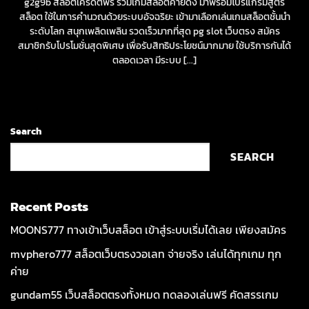
g2g9b สล็อตเครดิตฟรี รวมเกมสล็อตค่ายดัง มาพร้อมโปรแกรมสูตร
สล็อต ใช้ในการคำนวณด้วยระบบอัจฉริยะ เข้ามาเลือกเล่นเกมสล็อตชั้นนำ
ระดับโลก สนุกเพลิดเพลิน รวดเร็วมากที่สุด pg slot เว็บตรง สมัคร
สมาชิกรับโปรโมชั่นสุดพิเศษ เพื่อรับสิทธิประโยชน์มากมาย ใช้บริการกันได้
ตลอดเวลา มีระบบ [...]
Search
SEARCH
Recent Posts
MOONS777 ทางเข้าเว็บสล็อต เข้าสู่ระบบเริ่มได้เลย เพียงสมัคร
mvphero777 สล็อตเว็บตรงวอเลท จ่ายจริง เล่นได้ทุกเกม ทุก
ค่าย
gundam55 เว็บสล็อตตรงทั้งหมด ทดลองเล่นฟรี คัดสรรเกม