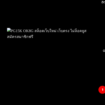
ฮิ
O
1