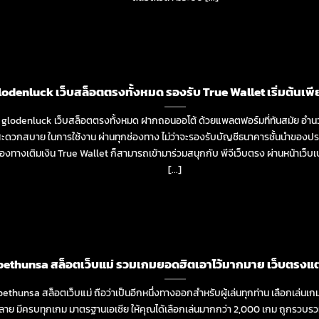
lodenluck เว็บสล็อตตรงทั้งหมด รองรับ True Wallet เริ่มต้นเพี
glodenluck เว็บสล็อตตรงทั้งหมด ฝากถอนออโต้ ด้วยแพลตฟอร์มที่ทันสมัย อำ
ะดวกสบาย ในการใช้งาน ผ่านทุกช่องทาง ไม่ว่าจะรองรับบัญชีธนาคารชั้นนำของป
่องทางเติมเงิน True Wallet ก็สามารถเข้ามาร่วมสนุกกับ พีจีเว็บตรง ผ่านหน้าเว็บเ
[...]
bethunsa สล็อตเว็บแม่ รวมเกมยอดฮิตเอาไว้มากมาย เว็บตรงแ
bethunsa สล็อตเว็บแม่ ถือว่าเป็นอีกหนึ่งทางออกสำหรับผู้เล่นทุกท่าน เลือกเล่นเ
ลาย มีครบทุกเกม มาตรฐานเอเชีย ให้คุณได้เลือกเล่นมากกว่า 2,000 เกม ถูกรวบ