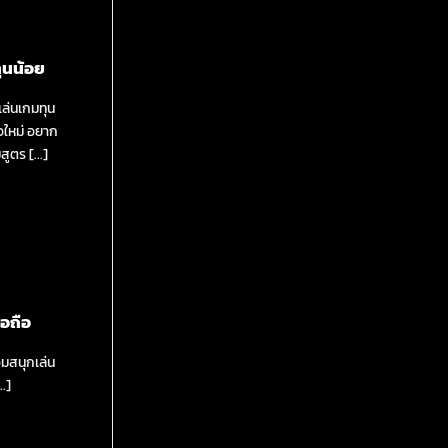
ทุนน้อย
เล่นเกมทุน
ือใหม่ อยาก
ูตร [...]
ือถือ
วมสนุกเล่น
.]