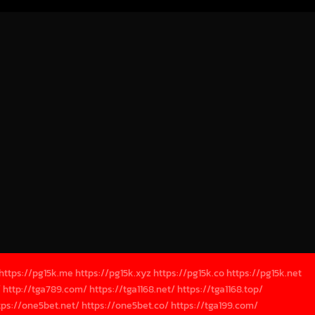
https://pg15k.me
https://pg15k.xyz
https://pg15k.co
https://pg15k.net
/
http://tga789.com/
https://tga1168.net/
https://tga1168.top/
tps://one5bet.net/
https://one5bet.co/
https://tga199.com/