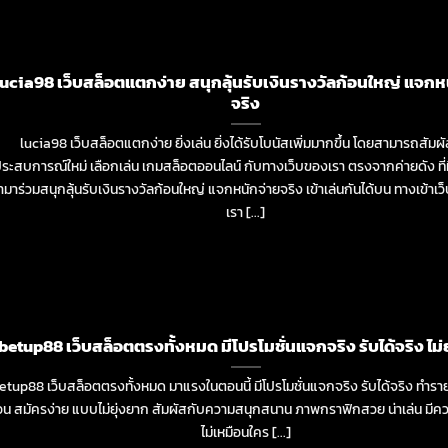
lucia98 เว็บสล็อตแตกง่าย สนุกลุ้นรับเงินรางวัลก้อนใหญ่ แจกห
จริง
lucia98 เว็บสล็อตแตกง่าย ยิ่งเล่น ยิ่งได้รับโบนัสเพิ่มมากขึ้น โดยสามารถสัมผ
ระสบการณ์ใหม่ เลือกเล่น เกมสล็อตออนไลน์ กับทางเว็บของเรา ตรงจากค่ายดัง ที่มี
้ามาร่วมสนุกลุ้นรับเงินรางวัลก้อนใหญ่ แจกหนักจ่ายจริง เข้าเล่นกันได้บน ทางเข้าเ
เรา [...]
betup88 เว็บสล็อตตรงทั้งหมด มีโปรโมชั่นแจกจริง รับได้จริง ไม่
etup88 เว็บสล็อตตรงทั้งหมด มาแรงในตอนนี้ มีโปรโมชั่นแจกจริง รับได้จริง ทำร
น สมัครง่าย แบบไม่ยุ่งยาก สัมผัสกับความสนุกสนาน ภาพกราฟิกสวย น่าเล่น มีค
ไม่เหมือนใคร [...]