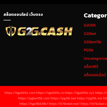
Categor
สล็อตออนไลน์ เว็บตรง
G2G15K
G2Gbet
G2Gbet15k
PG15k
Uncategoriz
สล็อตพีจี
สล็อตออนไลน์
https://tga689z.com
https://tga689z.co
https://tga689z.xyz
https:/
https://pgbet15k.com
https://pg15k.bet
https://pg15k.me
ht
https://tga1168.life/
https://678xbet.net/
https://678xbet.