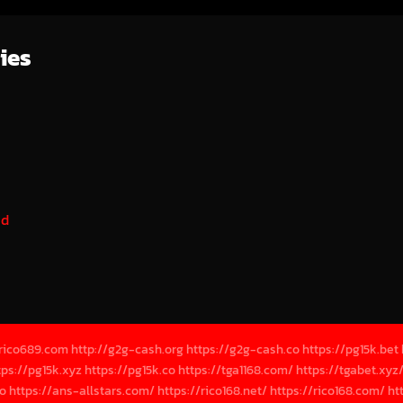
ies
ed
/rico689.com
http://g2g-cash.org
https://g2g-cash.co
https://pg15k.bet
tps://pg15k.xyz
https://pg15k.co
https://tga1168.com/
https://tgabet.xyz
co
https://ans-allstars.com/
https://rico168.net/
https://rico168.com/
ht