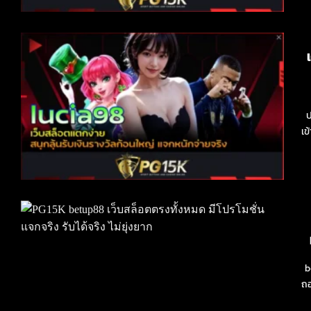
ป
เข
b
ถอ