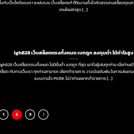
ึ่งกับเว็บไซต์ของเรา แหล่งรวม เว็บสล็อตแท้ ที่ทีมงานตั้งใจคัดสรรเกมสล็อตคุณ
เกมใหม่ล่าสุด [...]
igh828 เว็บสล็อตตรงทั้งหมด เบทถูก ลงทุนต่ำ ได้กำไรสูง
igh828 เว็บสล็อตตรงทั้งหมด ไม่มีขั้นต่ำ เบทถูก ที่สุด เอาใจผู้เล่นทุกท่าน เมื่อท่านเข
สล็อต กับทางเว็บเรา ทุกท่านสามารถ เลือกทำรายการ วางเงินเดิมพัน ในการเล่นเกม
แบบตามใจ PG15K ไม่ว่าท่านอยากทำรายการ [...]
1
2
3