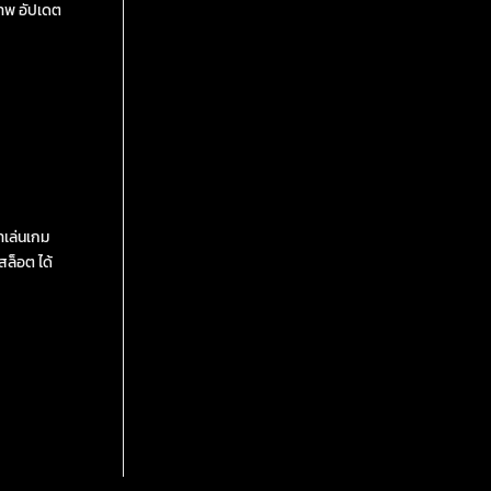
ภาพ อัปเดต
้าเล่นเกม
สล็อต ได้