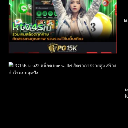
kt
t
ใ