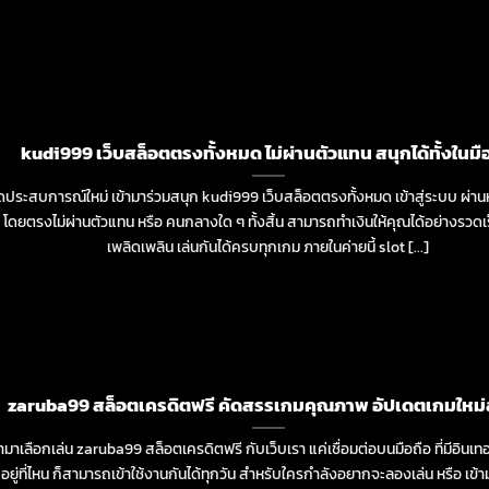
kudi999 เว็บสล็อตตรงทั้งหมด ไม่ผ่านตัวแทน สนุกได้ทั้งในมื
ิดประสบการณ์ใหม่ เข้ามาร่วมสนุก kudi999 เว็บสล็อตตรงทั้งหมด เข้าสู่ระบบ ผ่านห
โดยตรงไม่ผ่านตัวแทน หรือ คนกลางใด ๆ ทั้งสิ้น สามารถทำเงินให้คุณได้อย่างรวดเร
เพลิดเพลิน เล่นกันได้ครบทุกเกม ภายในค่ายนี้ slot [...]
zaruba99 สล็อตเครดิตฟรี คัดสรรเกมคุณภาพ อัปเดตเกมใหม่ล
้ามาเลือกเล่น zaruba99 สล็อตเครดิตฟรี กับเว็บเรา แค่เชื่อมต่อบนมือถือ ที่มีอินเทอร์
อยู่ที่ไหน ก็สามารถเข้าใช้งานกันได้ทุกวัน สำหรับใครกำลังอยากจะลองเล่น หรือ เข้า