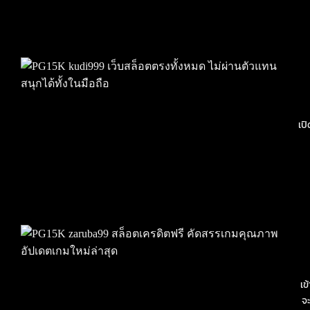
เป
เข
จะ