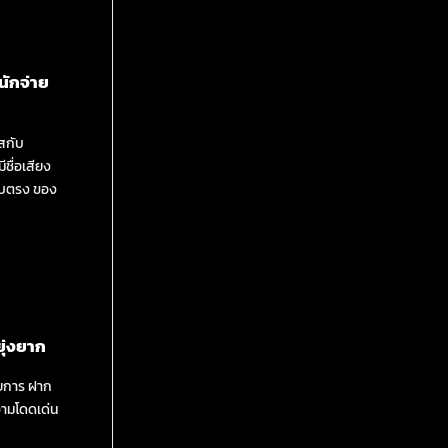
นักจ่าย
ัสกับ
ชื่อเสียง
ว็บตรง ของ
ยุ่งยาก
ายการ ฝาก
วามโดดเด่น