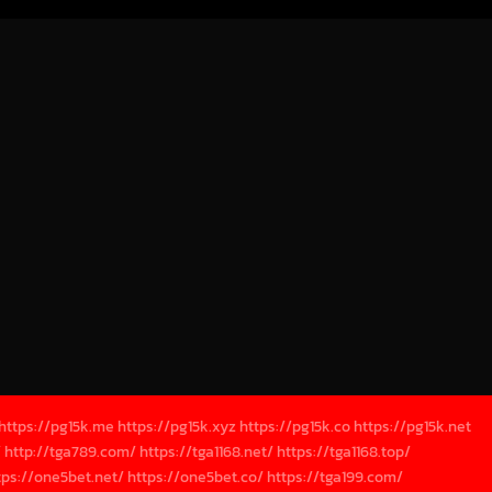
https://pg15k.me
https://pg15k.xyz
https://pg15k.co
https://pg15k.net
/
http://tga789.com/
https://tga1168.net/
https://tga1168.top/
tps://one5bet.net/
https://one5bet.co/
https://tga199.com/