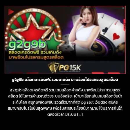
g2g9b สล็อตเครดิตฟรี รวมเกมดัง มาพร้อมโปรแกรมสูตรสล็อต
g2g9b สล็อตเครดิตฟรี รวมเกมสล็อตค่ายดัง มาพร้อมโปรแกรมสูตร
สล็อต ใช้ในการคำนวณด้วยระบบอัจฉริยะ เข้ามาเลือกเล่นเกมสล็อตชั้นนำ
ระดับโลก สนุกเพลิดเพลิน รวดเร็วมากที่สุด pg slot เว็บตรง สมัคร
สมาชิกรับโปรโมชั่นสุดพิเศษ เพื่อรับสิทธิประโยชน์มากมาย ใช้บริการกันได้
ตลอดเวลา มีระบบ [...]