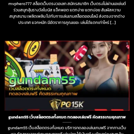
mvphero777 สล็อตเว็บตรงวอเลท สมัครสมาชิก เว็บตรงไม่ผ่านเอเย่นต์
ร่วมสนุกลุ้นรางวัลโบนัส แจ็คพอต แตกง่าย แตกบ่อย สัมผัสความ
สนุกสนาน เพลิดเพลิน ไปกับการเล่นเกมสล็อตออนไลน์ ส่งตรงจากต่าง
ประเทศ แจกหนัก มีอัตราการคูณเยอะ เล่นได้แตกเท่าไหร่ [...]
gundam55 เว็บสล็อตตรงทั้งหมด ทดลองเล่นฟรี คัดสรรเกมคุณภาพ
gundam55 เว็บสล็อตตรงทั้งหมด บริการทดลองเล่นเกมฟรี จากทางเว็บ
เรา คัดสรรเอาแต่เกมคุณภาพดี เล่นง่าย ได้เงินจริง เข้ามาร่วมสนุกลุ้น