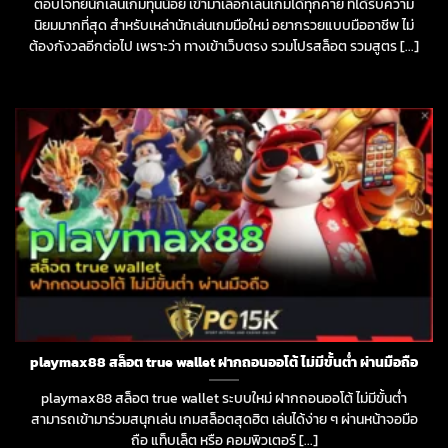
ตอบโจทย์นักเล่นเกมทุนน้อย เข้ามาเลือกเล่นเกมได้ทุกค่าย ที่ได้รับความ
นิยมมากที่สุด สำหรับเหล่านักเล่นเกมมือใหม่ อยากรวยแบบมืออาชีพ ไม่
ต้องกังวลอีกต่อไป เพราะว่า ทางเข้าเว็บตรง รวมโปรสล็อต รวมสูตร [...]
playmax88 สล็อต true wallet ฝากถอนออโต้ ไม่มีขั้นต่ำ ผ่านมือถือ
playmax88 สล็อต true wallet ระบบใหม่ ฝากถอนออโต้ ไม่มีขั้นต่ำ
สามารถเข้ามาร่วมสนุกเล่น เกมสล็อตสุดฮิต เล่นได้ง่าย ๆ ผ่านหน้าจอมือ
ถือ แท็บเล็ต หรือ คอมพิวเตอร์ [...]