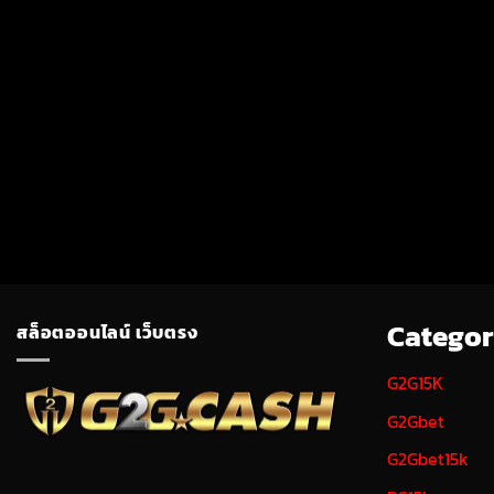
Categor
สล็อตออนไลน์ เว็บตรง
G2G15K
G2Gbet
G2Gbet15k